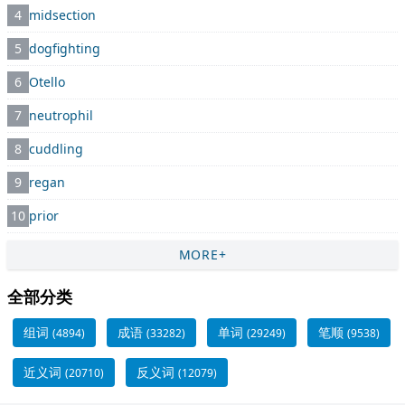
4
midsection
5
dogfighting
6
Otello
7
neutrophil
8
cuddling
9
regan
10
prior
MORE+
全部分类
组词
成语
单词
笔顺
(4894)
(33282)
(29249)
(9538)
近义词
反义词
(20710)
(12079)