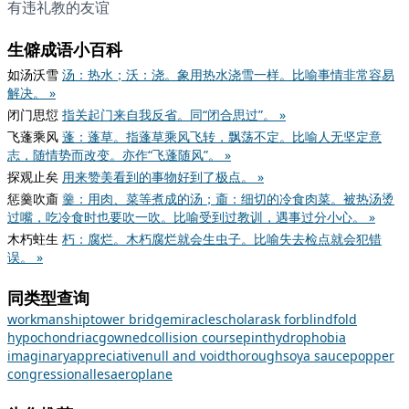
有违礼教的友谊
生僻成语小百科
如汤沃雪
汤：热水；沃：浇。象用热水浇雪一样。比喻事情非常容易
解决。 »
闭门思愆
指关起门来自我反省。同“闭合思过”。 »
飞蓬乘风
蓬：蓬草。指蓬草乘风飞转，飘荡不定。比喻人无坚定意
志，随情势而改变。亦作“飞蓬随风”。 »
探观止矣
用来赞美看到的事物好到了极点。 »
惩羹吹齑
羹：用肉、菜等煮成的汤；齑：细切的冷食肉菜。被热汤烫
过嘴，吃冷食时也要吹一吹。比喻受到过教训，遇事过分小心。 »
木朽蛀生
朽：腐烂。木朽腐烂就会生虫子。比喻失去检点就会犯错
误。 »
同类型查询
workmanship
tower bridge
miracle
scholar
ask for
blindfold
hypochondriac
gowned
collision course
pint
hydrophobia
imaginary
appreciative
null and void
thorough
soya sauce
popper
congressional
les
aeroplane