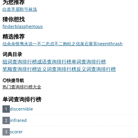
为您推荐
白首齐眉
鞋弓袜浅
猜你想找
finder
blasphemous
精选推荐
估
余
余恨
隽永
说一不二
忠贞不二
抱柱之信
泉石膏肓
neem
thrash
词典目录
组词查询排行榜
成语查询排行榜
单词查询排行榜
笔顺查询排行榜
近义词查询排行榜
反义词查询排行榜
◎快捷导航
热门查询排行榜大全
单词查询排行榜
1
discernible
2
infrared
3
scorer