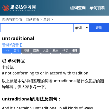
组词查询
单词百科
您的当前位置：
网站首页
>
单词
>
查询
untraditional
音标/读音 []
中考
高考
考研
四级
六级
雅思
托福
GRE
◎ 单词释义
非传统
a not conforming to or in accord with tradition
以上就是本站详细整理的词语untraditional是什么意思的翻
译解释，供大家参考一下。
untraditional的用法及例句：
And it's certainly untraditional in all kinds of ways.