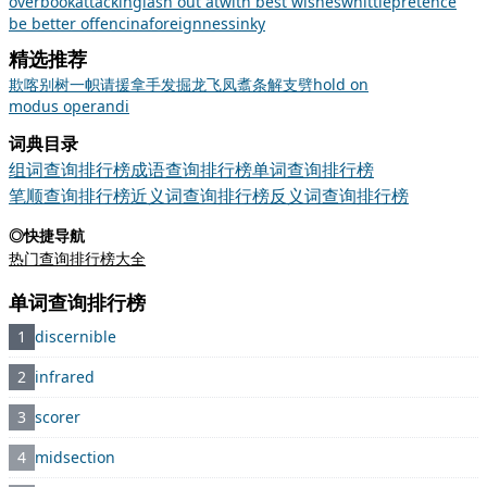
overbook
attacking
lash out at
with best wishes
whittle
pretence
be better off
encina
foreignness
inky
精选推荐
欺
喀
别树一帜
请援
拿手
发掘
龙飞凤翥
条解支劈
hold on
modus operandi
词典目录
组词查询排行榜
成语查询排行榜
单词查询排行榜
笔顺查询排行榜
近义词查询排行榜
反义词查询排行榜
◎快捷导航
热门查询排行榜大全
单词查询排行榜
1
discernible
2
infrared
3
scorer
4
midsection