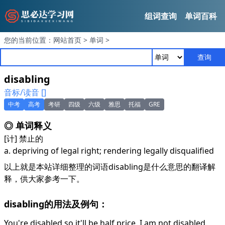
组词查询
单词百科
您的当前位置：
网站首页
>
单词
>
查询
disabling
音标/读音 []
中考
高考
考研
四级
六级
雅思
托福
GRE
◎ 单词释义
[计] 禁止的
a. depriving of legal right; rendering legally disqualified
以上就是本站详细整理的词语disabling是什么意思的翻译解
释，供大家参考一下。
disabling的用法及例句：
You're disabled so it'll be half price. I am not disabled.