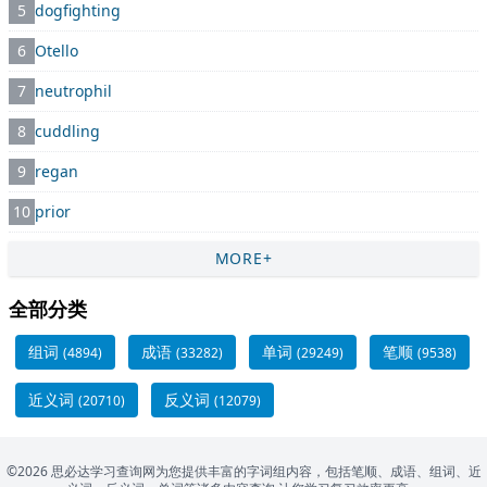
5
dogfighting
6
Otello
7
neutrophil
8
cuddling
9
regan
10
prior
MORE+
全部分类
组词
成语
单词
笔顺
(4894)
(33282)
(29249)
(9538)
近义词
反义词
(20710)
(12079)
©2026 思必达学习查询网为您提供丰富的字词组内容，包括笔顺、成语、组词、近