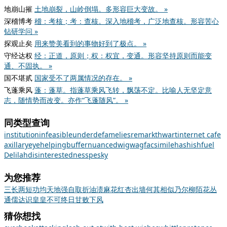
地崩山摧
土地崩裂，山岭倒塌。多形容巨大变故。 »
深稽博考
稽：考核；考：查核。深入地稽考，广泛地查核。形容苦心
钻研学问 »
探观止矣
用来赞美看到的事物好到了极点。 »
守经达权
经：正道，原则；权：权宜，变通。形容坚持原则而能变
通、不固执。 »
国不堪贰
国家受不了两属情况的存在。 »
飞蓬乘风
蓬：蓬草。指蓬草乘风飞转，飘荡不定。比喻人无坚定意
志，随情势而改变。亦作“飞蓬随风”。 »
同类型查询
institution
infeasible
under
defame
lies
remark
thwart
internet cafe
axillary
eye
helping
buffer
nuanced
wigwag
facsimile
hashish
fuel
Delilah
disinterestedness
pesky
为您推荐
三长两短
功均天地
强自取折
油渍麻花
红杏出墙
何其相似乃尔
柳陌花丛
通儒达识
皇皇不可终日
甘败下风
猜你想找