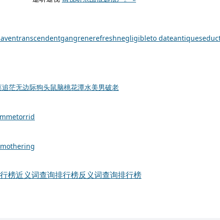
haven
transcendent
gangrene
refresh
negligible
to date
antique
seduct
莫追
茫无边际
狗头鼠脑
桃花潭水
美男破老
emme
torrid
mothering
行榜
近义词查询排行榜
反义词查询排行榜