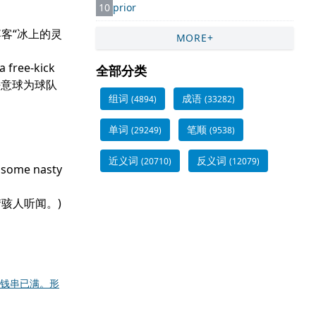
10
prior
球！”博客“冰上的灵
MORE+
a free-kick
全部分类
的任意球为球队
组词
成语
(4894)
(33282)
单词
笔顺
(29249)
(9538)
近义词
反义词
(20710)
(12079)
 some nasty
送双口街骇人听闻。)
钱串已满。形