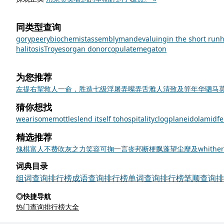
同类型查询
gory
peery
biochemist
assemblyman
devaluing
in the short run
halitosis
Troyes
organ donor
copulate
megaton
为您推荐
左提右挈
救人一命，胜造七级浮屠
弄嘴弄舌
雅人清致
及笄年华
驷马
猜你想找
wearisome
mottles
lend itself to
hospitality
clog
plane
idol
amid
f
精选推荐
傀
棋
富人
不费吹灰之力
笑容可掬
一言丧邦
断梗飘蓬
望尘靡及
whither
词典目录
组词查询排行榜
成语查询排行榜
单词查询排行榜
笔顺查询排
◎快捷导航
热门查询排行榜大全