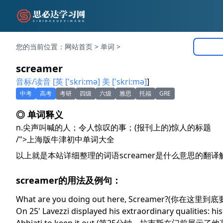
您的当前位置：
网站首页
>
单词
>
screamer
音标/读音 [英 ['skri:mə] 美 ['skri:mə]
]
中考
高考
考研
四级
六级
雅思
托福
GRE
◎ 单词释义
n.
尖声叫喊的人；令人惊叹的事；(报刊上的)惊人的标题
/">上海版牛津初中单词大全
以上就是本站详细整理的词语screamer是什么意思的翻
screamer的用法及例句：
What are you doing out here, Screamer?(你在
On 25' Lavezzi displayed his extraordinary qualities: h