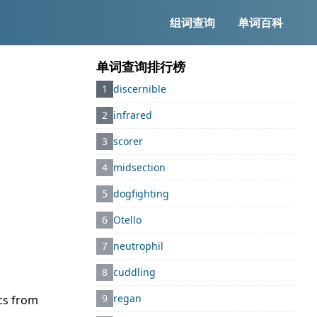
组词查询
单词百科
单词查询排行榜
1
discernible
2
infrared
3
scorer
4
midsection
5
dogfighting
6
Otello
7
neutrophil
8
cuddling
9
regan
ics from