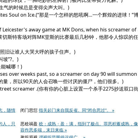
在门前展示了他高超的球技，一脚绝妙的左脚射门被阿比亚蒂费力化解。)
reamer.(她生气的时候总是变得尖声大叫。)
ant goal," writes Soul on Ice.(“那是一个怎样的怒吼啊…一个辉煌的进
f Leicester's away game at MK Dons, when his screamer of 
用最突出地表现在莱切斯特客场对阵MK堂斯的比赛最后几秒钟，他那令人惊叹
mer.(但是最好照旧让谁人大哭大呼的孩子住声。)
尖叫坡”?。)
还真是能喊哪！)
es over weeks past, so a screamer on day 90 will summon
加在过去几周的量，所以90天的人会召唤一些讨厌的僵尸，他们很多。)
c Dual Port street screamer .(你有你的心脏上设置一个杀手2275抄
志，随情
闭门思愆
指关起门来自我反省。同“闭合思过”。 »
的人，只
恶稔祸盈
稔：成熟；盈：满，指到了极点。罪恶积蓄成熟，像
容作恶多端，末日来临 »
逖听遐视
谓视听范围很远很广。 »