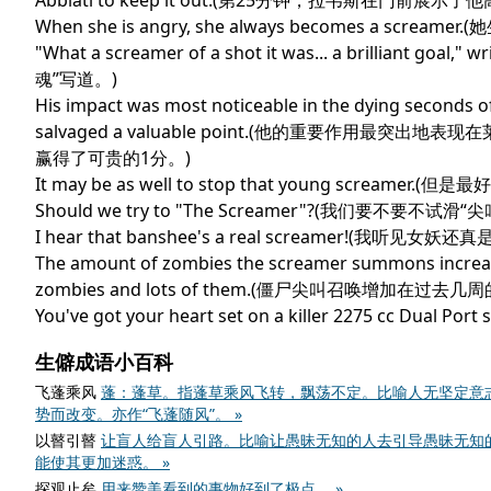
Abbiati to keep it out.(第25分钟，拉韦斯
When she is angry, she always becomes a sc
"What a screamer of a shot it was... a brilli
魂”写道。)
His impact was most noticeable in the dying seconds o
salvaged a valuable point.(他的重要作
赢得了可贵的1分。)
It may be as well to stop that young screa
Should we try to "The Screamer"?(我们要不要不试滑“
I hear that banshee's a real screamer!(我听见女妖
The amount of zombies the screamer summons increas
zombies and lots of them.(僵尸尖叫召唤增
You've got your heart set on a killer 2275 c
生僻成语小百科
飞蓬乘风
蓬：蓬草。指蓬草乘风飞转，飘荡不定。比喻人无坚定意
势而改变。亦作“飞蓬随风”。 »
以瞽引瞽
让盲人给盲人引路。比喻让愚昧无知的人去引导愚昧无知
能使其更加迷惑。 »
探观止矣
用来赞美看到的事物好到了极点。 »