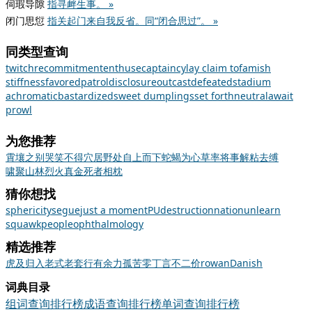
伺瑕导隙
指寻衅生事。 »
闭门思愆
指关起门来自我反省。同“闭合思过”。 »
同类型查询
twitch
recommitment
enthuse
captaincy
lay claim to
famish
stiffness
favored
patrol
disclosure
outcast
defeated
stadium
achromatic
bastardized
sweet dumplings
set forth
neutral
await
prowl
为您推荐
霄壤之别
哭笑不得
穴居野处
自上而下
蛇蝎为心
草率将事
解粘去缚
啸聚山林
烈火真金
死者相枕
猜你想找
sphericity
segue
just a moment
PU
destruction
nation
unlearn
squawk
people
ophthalmology
精选推荐
虎
及
归入
老式
老套
行有余力
孤苦零丁
言不二价
rowan
Danish
词典目录
组词查询排行榜
成语查询排行榜
单词查询排行榜