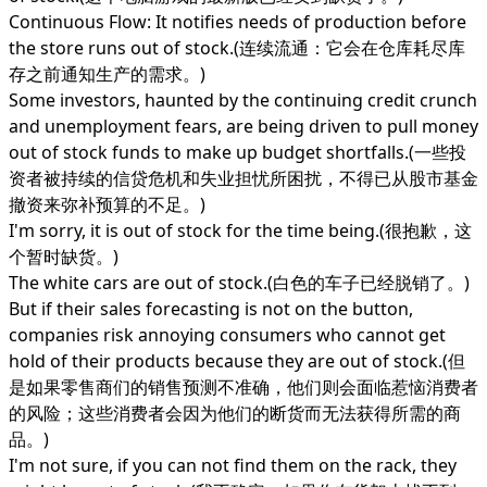
Continuous Flow: It notifies needs of production before
the store runs out of stock.(连续流通：它会在仓库耗尽库
存之前通知生产的需求。)
Some investors, haunted by the continuing credit crunch
and unemployment fears, are being driven to pull money
out of stock funds to make up budget shortfalls.(一些投
资者被持续的信贷危机和失业担忧所困扰，不得已从股市基金
撤资来弥补预算的不足。)
I'm sorry, it is out of stock for the time being.(很抱歉，这
个暂时缺货。)
The white cars are out of stock.(白色的车子已经脱销了。)
But if their sales forecasting is not on the button,
companies risk annoying consumers who cannot get
hold of their products because they are out of stock.(但
是如果零售商们的销售预测不准确，他们则会面临惹恼消费者
的风险；这些消费者会因为他们的断货而无法获得所需的商
品。)
I'm not sure, if you can not find them on the rack, they