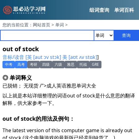
组词查询
单词百科
您的当前位置：
网站首页
>
单词
>
查询
out of stock
音标/读音 [英 [aut ɔv stɔk] 美 [aʊt ʌv stɑk]
]
中考
高考
考研
四级
六级
雅思
托福
GRE
◎ 单词释义
已脱销； 无现货 /">成人英语雅思单词大全
以上就是本站详细整理的词语out of stock是什么意思的翻译
解释，供大家参考一下。
out of stock的用法及例句：
The latest version of this computer game is already out
of stock.(这个电脑游戏的最新版已经卖到缺货了。)