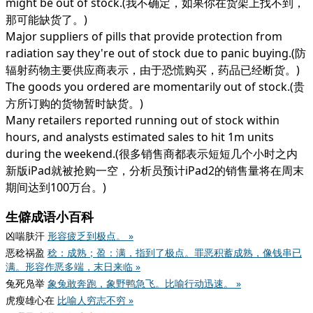
might be out of stock.(我不确定，如果你在货架上找不到，
那可能缺货了。)
Major suppliers of pills that provide protection from
radiation say they're out of stock due to panic buying.(防
辐射药物主要供应商表示，由于恐慌购买，药品已经断货。)
The goods you ordered are momentarily out of stock.(贵
方所订购的货物暂时缺货。)
Many retailers reported running out of stock within
hours, and analysts estimated sales to hit 1m units
during the weekend.(很多销售商都表示短短几个小时之内
新版iPad就被抢购一空，分析员预计iPad2的销售量将在周末
期间达到100万台。)
生僻成语小百科
凶喘肤汗
形容疲乏到极点。 »
恶稔祸盈
稔：成熟；盈：满，指到了极点。罪恶积蓄成熟，像钱串已
满。形容作恶多端，末日来临 »
兔死凫举
象兔敢奔跑，象野鸭急飞。比喻行动迅速。 »
虎瘦雄心在
比喻人穷志不穷 »