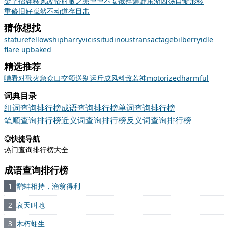
金字招牌
移风改俗
肘腋之患
惶惶不安
饿殍遍野
东游西荡
自惭形秽
重修旧好
嵬然不动
道存目击
猜你想找
stature
fellowship
harry
vicissitudinous
transact
age
bilberry
idle
flare up
baked
精选推荐
嘈
看
对歌
火急
众口交颂
送别
运斤成风
料敌若神
motorized
harmful
词典目录
组词查询排行榜
成语查询排行榜
单词查询排行榜
笔顺查询排行榜
近义词查询排行榜
反义词查询排行榜
◎快捷导航
热门查询排行榜大全
成语查询排行榜
1
鹬蚌相持，渔翁得利
2
哀天叫地
3
木朽蛀生