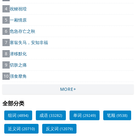
4
祝鲠祝噎
5
一厢情原
6
危急存亡之秋
7
塞翁失马，安知非福
8
潜移默化
9
切肤之痛
10
强食靡角
MORE+
全部分类
组词
成语
单词
笔顺
(4894)
(33282)
(29249)
(9538)
近义词
反义词
(20710)
(12079)