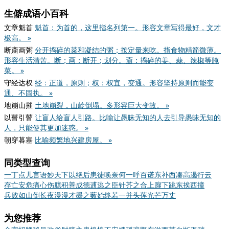
生僻成语小百科
文章魁首
魁首：为首的，这里指名列第一。形容文章写得最好，文才
极高。 »
断齑画粥
分开捣碎的菜和凝结的粥；按定量来吃。指食物精简微薄。
形容生活清苦。断；画：断开；划分。齑：捣碎的姜、蒜、辣椒等腌
菜。 »
守经达权
经：正道，原则；权：权宜，变通。形容坚持原则而能变
通、不固执。 »
地崩山摧
土地崩裂，山岭倒塌。多形容巨大变故。 »
以瞽引瞽
让盲人给盲人引路。比喻让愚昧无知的人去引导愚昧无知的
人，只能使其更加迷惑。 »
朝穿暮塞
比喻频繁地兴建房屋。 »
同类型查询
一丁点儿
言语妙天下
以绝后患
徒唤奈何
一呼百诺
东补西凑
高遏行云
存亡安危
痛心伤臆
积善成德
逋逃之臣
针芥之合
上蹿下跳
东挨西撞
兵败如山倒
长夜漫漫
才墨之薮
始终若一
并头莲
光芒万丈
为您推荐