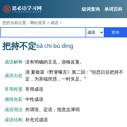
组词查询
单词百科
您的当前位置：
网站首页
>
成语
>
查询
把持不定
bǎ chí bù dìng
成语解释
没有明确的主见，游移反复。
清 夏敬渠《野叟曝言》第二回：“但恐日后把持不
成语出处
定，为异端所惑，一时失足。”
常用程度
常用成语
感情色彩
中性成语
成语用法
作谓语、定语；指意志薄弱
成语结构
补充式成语