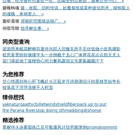
过嘴，吃冷食时也要吹一吹。比喻受到过教训，遇事过分小心。 »
摄魄钩魂
摄：收取。旧时传说，妖魔鬼怪或某种迷信邪术，能钩取人
的魂魄，来祸害人。 »
逖听遐视
谓视听范围很远很广。 »
伺瑕导隙
指寻衅生事。 »
同类型查询
源源而来
眠花醉柳
百废待兴
蹈人旧辙
见所不见
伏低做小
捉风捕影
稔恶盈贯
纷纷攘攘
竿头一步
倒载干戈
心广体胖
花花点点
怨天尤人
迎门请盗
抽丁拔楔
协心同力
餐风露宿
云屯雾集
赧颜汗下
为您推荐
甘心情愿
别有心肝
飞蛾赴火
迁延岁月
诗朋酒侣
斗转星移
竞短争长
错落高下
浮萍浪梗
不入时宜
猜你想找
yak
naturopathic
billet
windshield
fiber
pack up to put
the Parana River
stop doing sth
madding
dishonor
精选推荐
覃
榭
停火
诀要
固执己见
可敬
通风讨信
穷困潦倒
promotion
mint