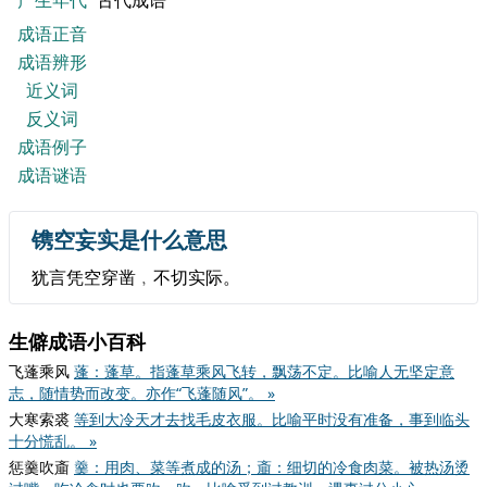
产生年代
古代成语
成语正音
成语辨形
近义词
反义词
成语例子
成语谜语
镌空妄实是什么意思
犹言凭空穿凿﹐不切实际。
生僻成语小百科
飞蓬乘风
蓬：蓬草。指蓬草乘风飞转，飘荡不定。比喻人无坚定意
志，随情势而改变。亦作“飞蓬随风”。 »
大寒索裘
等到大冷天才去找毛皮衣服。比喻平时没有准备，事到临头
十分慌乱。 »
惩羹吹齑
羹：用肉、菜等煮成的汤；齑：细切的冷食肉菜。被热汤烫