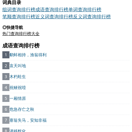
词典目录
组词查询排行榜
成语查询排行榜
单词查询排行榜
笔顺查询排行榜
近义词查询排行榜
反义词查询排行榜
◎快捷导航
热门查询排行榜大全
成语查询排行榜
1
鹬蚌相持，渔翁得利
2
哀天叫地
3
木朽蛀生
4
祝鲠祝噎
5
一厢情原
6
危急存亡之秋
7
塞翁失马，安知非福
8
潜移默化