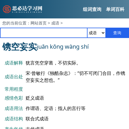
组词查询
单词百科
您的当前位置：
网站首页
>
成语
>
查询
镌空妄实
juān kōng wàng shí
成语解释
犹言凭空穿凿，不切实际。
宋·曾敏行《独酷杂志》：“切不可闭门合目，作镌
成语出处
空妄实之想也。”
常用程度
感情色彩
贬义成语
成语用法
作谓语、定语；指人的言行等
成语结构
联合式成语