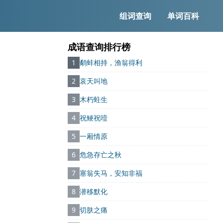
组词查询
单词百科
成语查询排行榜
1
鹬蚌相持，渔翁得利
2
哀天叫地
3
木朽蛀生
4
祝鲠祝噎
5
一厢情原
6
危急存亡之秋
7
塞翁失马，安知非福
8
潜移默化
9
切肤之痛