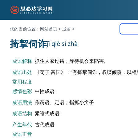
您的当前位置：
网站首页
>
成语
>
掎挈伺诈
jǐ qiè sì zhà
成语解释
抓住人家过错，等待机会来陷害。
成语出处
《荀子·富国》：“有掎挈伺诈，权谋倾覆，以相
常用程度
感情色彩
中性成语
成语用法
作谓语、定语；指抓小辫子
成语结构
紧缩式成语
产生年代
古代成语
成语正音