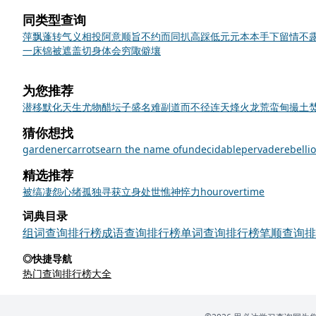
同类型查询
萍飘蓬转
气义相投
阿意顺旨
不约而同
扒高踩低
元元本本
手下留情
不
一床锦被遮盖
切身体会
穷陬僻壤
为您推荐
潜移默化
天生尤物
醋坛子
盛名难副
道而不径
连天烽火
龙荒蛮甸
撮土
猜你想找
gardener
carrots
earn the name of
undecidable
pervade
rebelli
精选推荐
被
缟
凄怨
心绪
孤独
寻获
立身处世
憔神悴力
hour
overtime
词典目录
组词查询排行榜
成语查询排行榜
单词查询排行榜
笔顺查询排
◎快捷导航
热门查询排行榜大全