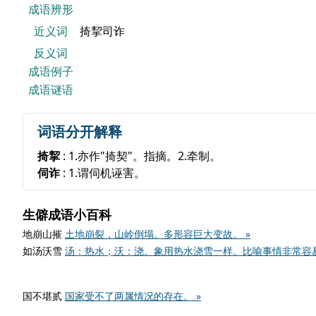
成语辨形
近义词
掎挈司诈
反义词
成语例子
成语谜语
词语分开解释
掎挈
: 1.亦作"掎契"。指摘。2.牵制。
伺诈
: 1.谓伺机诬害。
生僻成语小百科
地崩山摧
土地崩裂，山岭倒塌。多形容巨大变故。 »
如汤沃雪
汤：热水；沃：浇。象用热水浇雪一样。比喻事情非常容易
国不堪贰
国家受不了两属情况的存在。 »