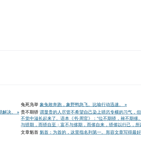
兔死凫举
象兔敢奔跑，象野鸭急飞。比喻行动迅速。 »
解决。 »
贵不期骄
谓显贵的人尽管不希望自己染上骄恣专横的习气，但
不觉中滋长起来了。语本《书·周官》：“位不期骄，禄不期侈。
与骄期，而骄自至；富不与侈期，而侈自来，骄侈以行己，所以
文章魁首
魁首：为首的，这里指名列第一。形容文章写得最好