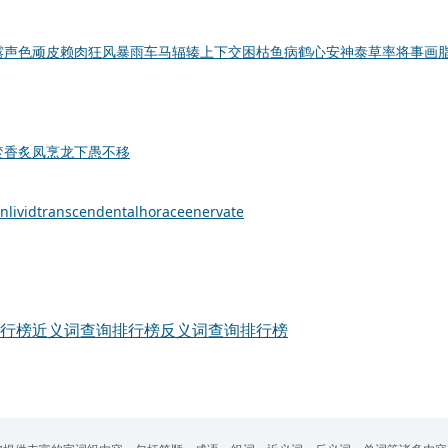
露声色
顽皮赖肉
狂风暴雨
车马辐辏
上下交困
枯鱼病鹤
心安神泰
草率将事
画
焚香
炙凤烹龙
下愚不移
on
livid
transcendental
horace
enervate
行榜
近义词查询排行榜
反义词查询排行榜