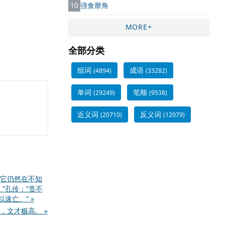
10
强食靡角
MORE+
全部分类
组词
成语
(4894)
(33282)
单词
笔顺
(29249)
(9538)
近义词
反义词
(20710)
(12079)
它仍然在不知
”孔传：“贵不
速亡。” »
，文才极高。 »