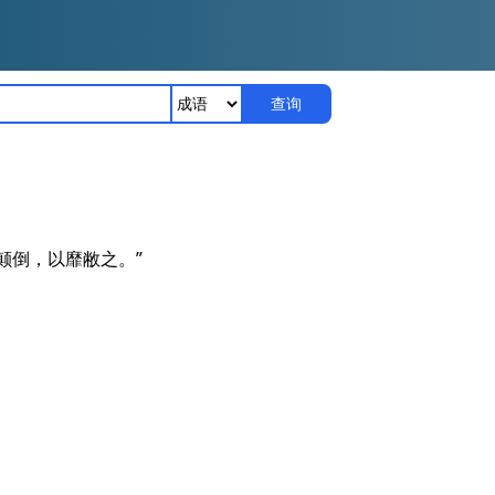
查询
颠倒，以靡敝之。”