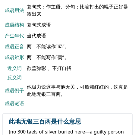
复句式；作主语、分句；比喻打出的幌子正好暴
成语用法
露出来
成语结构
复句式成语
产生年代
当代成语
成语正音
两，不能读作“liǎ”。
成语辨形
两，不能写作“俩”。
近义词
欲盖弥彰 、不打自招
反义词
他极力说这事与他无关，可脸却红红的，这真是
成语例子
此地无银三百两。
成语谜语
此地无银三百两是什么意思
[no 300 taels of silver buried here—a guilty person