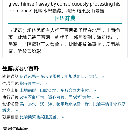
gives himself away by conspicuously protesting his
innocence] 比喻本想隐藏、掩饰,结果反而暴露
国语辞典
（谚语）​相传民间有人把三百两银子埋在地里，上面插
著「此地无银三百两」的牌子，邻居看到，随即挖走，
另写上「隔壁张三未曾偷」。比喻想掩饰事实，反而暴
露。近欲盖弥彰
生僻成语小百科
防芽遏萌
错误或恶事在未显露时，即加以阻止、防范。 »
伺瑕导隙
指寻衅生事。 »
地崩山摧
土地崩裂，山岭倒塌。多形容巨大变故。 »
改行迁善
改变不良行为，诚心向善。同“改行为善”。 »
如汤沃雪
汤：热水；沃：浇。象用热水浇雪一样。比喻事情非常容易
解决。 »
朝穿暮塞
比喻频繁地兴建房屋。 »
同类型查询