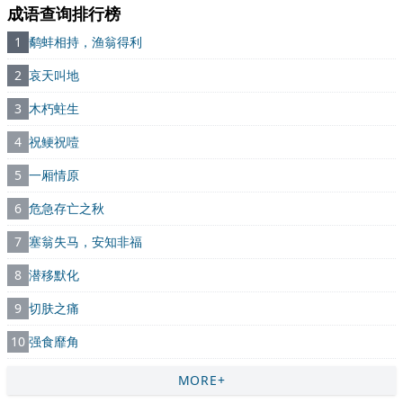
成语查询排行榜
1
鹬蚌相持，渔翁得利
2
哀天叫地
3
木朽蛀生
4
祝鲠祝噎
5
一厢情原
6
危急存亡之秋
7
塞翁失马，安知非福
8
潜移默化
9
切肤之痛
10
强食靡角
MORE+