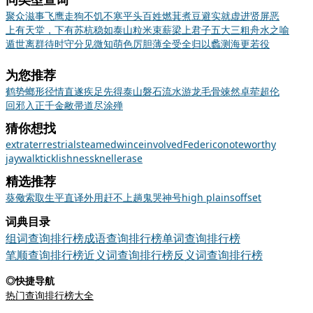
聚众滋事
飞鹰走狗
不饥不寒
平头百姓
燃萁煮豆
避实就虚
进贤屏恶
上有天堂，下有苏杭
稳如泰山
粒米束薪
梁上君子
五大三粗
舟水之喻
遁世离群
待时守分
见微知萌
色厉胆薄
全受全归
以蠡测海
更若役
为您推荐
鹤势螂形
径情直遂
疾足先得
泰山磐石
流水游龙
毛骨竦然
卓荦超伦
回邪入正
千金敝帚
道尽涂殚
猜你想找
extraterrestrial
steamed
wince
involved
Federico
noteworthy
jaywalk
ticklishness
knell
erase
精选推荐
葵
儆
索取
生平
直译
外用
赶不上趟
鬼哭神号
high plains
offset
词典目录
组词查询排行榜
成语查询排行榜
单词查询排行榜
笔顺查询排行榜
近义词查询排行榜
反义词查询排行榜
◎快捷导航
热门查询排行榜大全