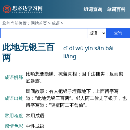
组词查询
单词百科
您的当前位置：
网站首页
>
成语
>
查询
此地无银三百
cǐ dì wú yín sān bǎi
两
liǎng
比喻想要隐瞒、掩盖真相；因手法拙劣；反而彻
成语解释
底暴露。
民间故事：有人把银子埋藏地下，上面留字写
成语出处
道：“此地无银三百两”。邻人阿二偷走了银子，也
留字写道：“隔壁阿二不曾偷”。
常用程度
常用成语
感情色彩
中性成语