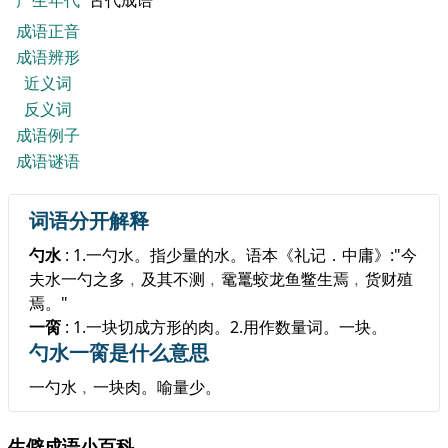
产生年代
古代成语
成语正音
成语辨形
近义词
反义词
成语例子
成语谜语
词语分开解释
勺水
: 1.一勺水。指少量的水。语本《礼记．中庸》:"今
夫水一勺之多﹐及其不测﹐鼋鼍蛟龙鱼鳖生焉﹐货财殖
焉。"
一脔
: 1.一块切成方形的肉。2.用作数量词。一块。
勺水一脔是什么意思
一勺水﹐一块肉。喻量少。
生僻成语小百科