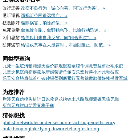
改行迁善
改变不良行为，诚心向善。同“改行为善”。 »
逖听遐视
谓视听范围很远很广。 »
祛蠹除奸
驱除祸害，消除奸佞。 »
兔死凫举
象兔敢奔跑，象野鸭急飞。比喻行动迅速。 »
闭门思愆
指关起门来自我反省。同“闭合思过”。 »
防芽遏萌
错误或恶事在未显露时，即加以阻止、防范。 »
同类型查询
九死一生
脏污狼藉
漫天要价
静观默察
拿腔作调
救焚益薪
批毛求疵
儿童之见
沉疴宿疾
燕尔新婚
荣谐伉俪
安乐窝
片善小才
此动彼应
乐天安命
胁肩低首
打破砂锅璺到底
紧行无善踪
做歉做好
摊书傲百城
为您推荐
烂漫天真
仿徨失措
计日以俟
穿花纳锦
土八路
脱颖囊锥
无倚无靠
所向无敌
钳口结舌
妻梅子鹤
猜你想找
philistine
twiddle
condense
counteract
rouge
inefficiency
hula hooping
take lying down
retelling
festering