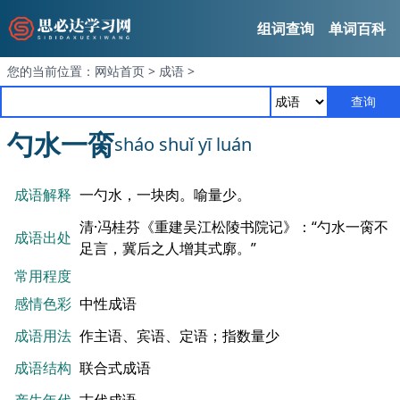
组词查询
单词百科
您的当前位置：
网站首页
>
成语
>
查询
勺水一脔
sháo shuǐ yī luán
成语解释
一勺水，一块肉。喻量少。
清·冯桂芬《重建吴江松陵书院记》：“勺水一脔不
成语出处
足言，冀后之人增其式廓。”
常用程度
感情色彩
中性成语
成语用法
作主语、宾语、定语；指数量少
成语结构
联合式成语