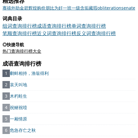
精选推荐
骞
禧
外助
金碧辉煌
购价
朋比为奸
一班一级
含垢藏瑕
obliteration
senate
词典目录
组词查询排行榜
成语查询排行榜
单词查询排行榜
笔顺查询排行榜
近义词查询排行榜
反义词查询排行榜
◎快捷导航
热门查询排行榜大全
成语查询排行榜
1
鹬蚌相持，渔翁得利
2
哀天叫地
3
木朽蛀生
4
祝鲠祝噎
5
一厢情原
6
危急存亡之秋