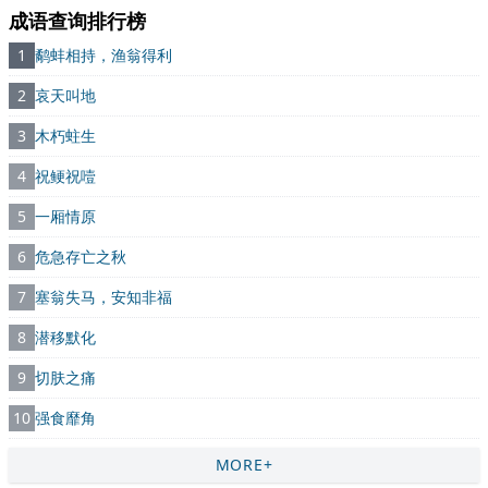
成语查询排行榜
1
鹬蚌相持，渔翁得利
2
哀天叫地
3
木朽蛀生
4
祝鲠祝噎
5
一厢情原
6
危急存亡之秋
7
塞翁失马，安知非福
8
潜移默化
9
切肤之痛
10
强食靡角
MORE+