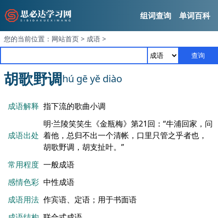
组词查询
单词百科
您的当前位置：
网站首页
>
成语
>
查询
胡歌野调
hú gē yě diào
成语解释
指下流的歌曲小调
明·兰陵笑笑生《金瓶梅》第21回：“牛浦回家，问
成语出处
着他，总归不出一个清帐，口里只管之乎者也，
胡歌野调，胡支扯叶。”
常用程度
一般成语
感情色彩
中性成语
成语用法
作宾语、定语；用于书面语
成语结构
联合式成语