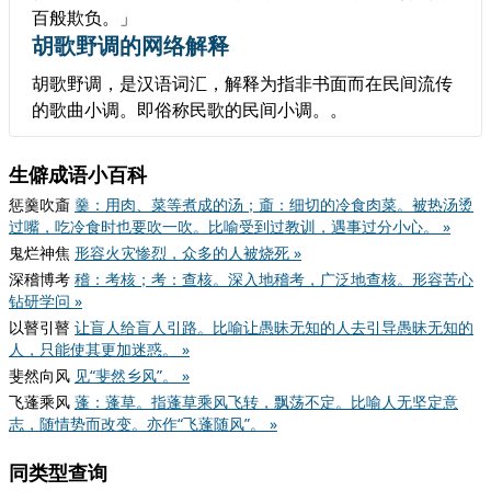
百般欺负。」
胡歌野调的网络解释
胡歌野调，是汉语词汇，解释为指非书面而在民间流传
的歌曲小调。即俗称民歌的民间小调。。
生僻成语小百科
惩羹吹齑
羹：用肉、菜等煮成的汤；齑：细切的冷食肉菜。被热汤烫
过嘴，吃冷食时也要吹一吹。比喻受到过教训，遇事过分小心。 »
鬼烂神焦
形容火灾惨烈，众多的人被烧死 »
深稽博考
稽：考核；考：查核。深入地稽考，广泛地查核。形容苦心
钻研学问 »
以瞽引瞽
让盲人给盲人引路。比喻让愚昧无知的人去引导愚昧无知的
人，只能使其更加迷惑。 »
斐然向风
见“斐然乡风”。 »
飞蓬乘风
蓬：蓬草。指蓬草乘风飞转，飘荡不定。比喻人无坚定意
志，随情势而改变。亦作“飞蓬随风”。 »
同类型查询