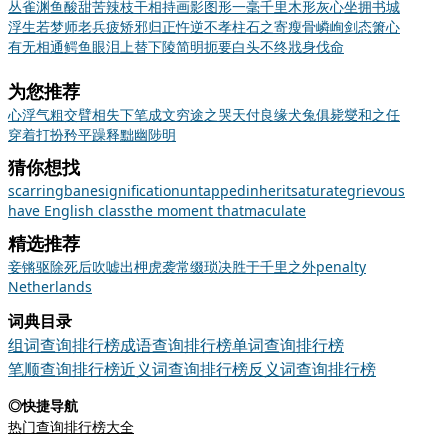
丛雀渊鱼
酸甜苦辣
枝干相持
画影图形
一毫千里
木形灰心
坐拥书城
浮生若梦
师老兵疲
矫邪归正
忤逆不孝
柱石之寄
瘦骨嶙峋
剑态箫心
有无相通
鳄鱼眼泪
上替下陵
简明扼要
白头不终
戕身伐命
为您推荐
心浮气粗
交臂相失
下笔成文
穷途之哭
天付良缘
犬兔俱毙
燮和之任
穿着打扮
矜平躁释
黜幽陟明
猜你想找
scarring
bane
signification
untapped
inherit
saturate
grievous
have English class
the moment that
maculate
精选推荐
妾
锵
驱除
死后
吹嘘
出柙虎
袭常缀琐
决胜于千里之外
penalty
Netherlands
词典目录
组词查询排行榜
成语查询排行榜
单词查询排行榜
笔顺查询排行榜
近义词查询排行榜
反义词查询排行榜
◎快捷导航
热门查询排行榜大全