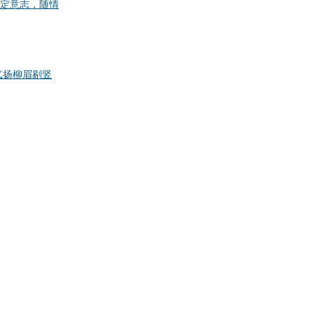
定意志，随情
气扬
柳眉剔竖