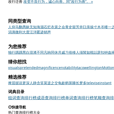
改行迁善
改变不良行为，诚心向善。同“改行为善”。 »
同类型查询
人仰马翻
愚昧无知
海涸石烂
衣裳之会
青史留芳
井臼亲操
寸木岑楼
一
涓滴微利
大度汪洋
匿迹销声
为您推荐
独行踽踽
黑白混淆
不同凡响
同休共戚
习俗移人
须髯如戟
以莛扣钟
血
猜你想找
visuals
pretended
magnificence
notability
taco
wellington
Mott
on
精选推荐
撵
屈
据说
更深人静
含笑
莫逆之交
龟龄鹤算
睡长梦多
televise
instant
词典目录
组词查询排行榜
成语查询排行榜
单词查询排行榜
笔顺查询排
◎快捷导航
热门查询排行榜大全