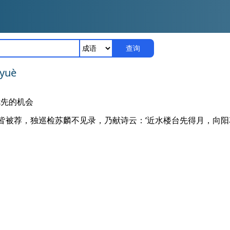
查询
 yuè
优先的机会
官皆被荐，独巡检苏麟不见录，乃献诗云：‘近水楼台先得月，向