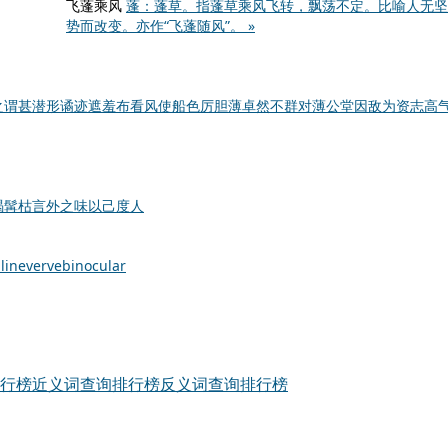
飞蓬乘风
蓬：蓬草。指蓬草乘风飞转，飘荡不定。比喻人无坚
势而改变。亦作“飞蓬随风”。 »
之谓甚
潜形谲迹
遮羞布
看风使船
色厉胆薄
卓然不群
对薄公堂
因敌为资
志高
竭髯枯
言外之味
以己度人
line
verve
binocular
行榜
近义词查询排行榜
反义词查询排行榜