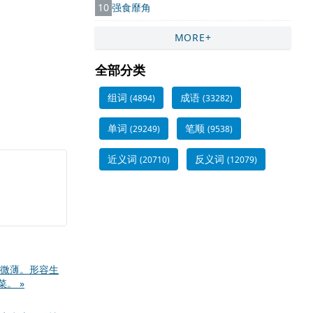
10
强食靡角
MORE+
全部分类
组词
成语
(4894)
(33282)
单词
笔顺
(29249)
(9538)
近义词
反义词
(20710)
(12079)
微薄。形容生
。 »