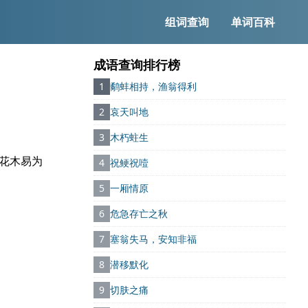
组词查询
单词百科
成语查询排行榜
1
鹬蚌相持，渔翁得利
2
哀天叫地
3
木朽蛀生
阳花木易为
4
祝鲠祝噎
5
一厢情原
6
危急存亡之秋
7
塞翁失马，安知非福
8
潜移默化
9
切肤之痛