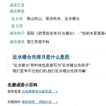
成语正音
成语辨形
近义词
靠山吃山、靠水吃水、近水楼台
反义词
成语例子
高阳《胡雪岩全传·灯火楼台》：“你的夫星紧靠
成语谜语
望江亭度中秋
近水楼台先得月是什么意思
“近水楼台”有时候也直接写为“近水楼台先得月”
我们是争不过他们的,他们近水楼台先得月嘛!
生僻成语小百科
朝穿暮塞
比喻频繁地兴建房屋。 »
祛蠹除奸
驱除祸害，消除奸佞。 »