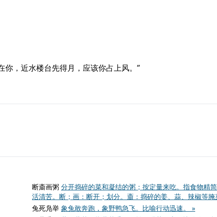
在你，近水楼台先得月，应该你占上风。”
断齑画粥
分开捣碎的菜和凝结的粥；按定量来吃。指食物精简
活清苦。断；画：断开；划分。齑：捣碎的姜、蒜、辣椒等腌菜
兔死凫举
象兔敢奔跑，象野鸭急飞。比喻行动迅速。 »