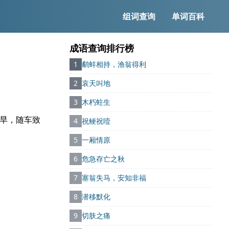
组词查询
单词百科
成语查询排行榜
1
鹬蚌相持，渔翁得利
2
哀天叫地
3
木朽蛀生
天旱，随车致
4
祝鲠祝噎
5
一厢情原
6
危急存亡之秋
7
塞翁失马，安知非福
8
潜移默化
9
切肤之痛