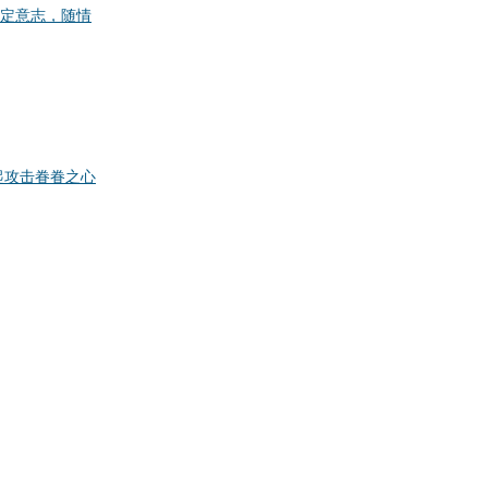
定意志，随情
起攻击
眷眷之心