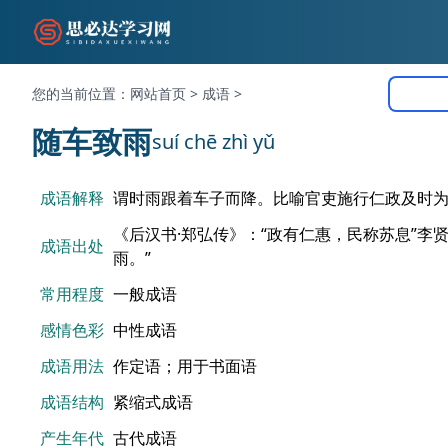
您的当前位置：
网站首页
>
成语
>
随车致雨
suí chē zhì yǔ
成语解释
谓时雨跟着车子而降。比喻官吏施行仁政及时
《后汉书·郑弘传》：“政有仁惠，民称苏息”李
成语出处
雨。”
常用程度
一般成语
感情色彩
中性成语
成语用法
作定语；用于书面语
成语结构
紧缩式成语
产生年代
古代成语