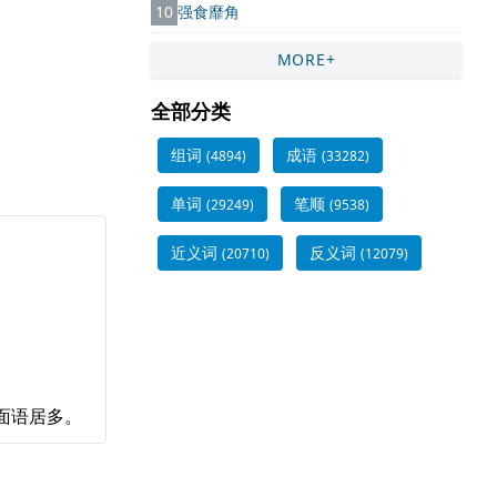
10
强食靡角
MORE+
全部分类
组词
成语
(4894)
(33282)
单词
笔顺
(29249)
(9538)
近义词
反义词
(20710)
(12079)
书面语居多。