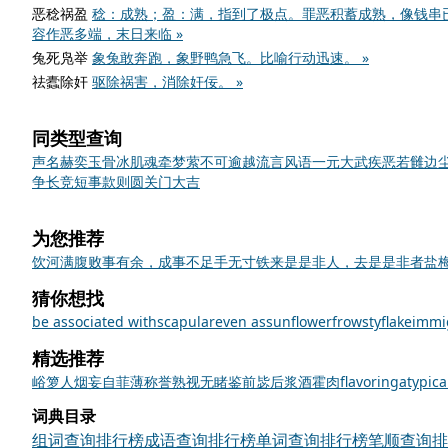
恶稔祸盈
稔：成熟；盈：满，指到了极点。罪恶积蓄成熟，像钱串
容作恶多端，末日来临 »
兔死凫举
象兔敢奔跑，象野鸭急飞。比喻行动迅速。 »
祛蠹除奸
驱除祸害，消除奸佞。 »
同类型查询
声名赫奕
玉骨冰肌
魂牵梦萦
不可逾越
流言风语
一元大武
疾恶若雠
边
争长竞短
事款则圆
关门大吉
为您推荐
饮河满腹
败事有余，成事不足
手无寸铁
来是是非人，去是是非者
盐
猜你想找
be associated with
scapular
even as
sunflower
frowsty
flake
immi
精选推荐
峪
箩
人烟
妄自菲薄
称誉
熟视无睹
鉴前毖后
浆酒霍肉
flavoring
atypica
词典目录
组词查询排行榜
成语查询排行榜
单词查询排行榜
笔顺查询排