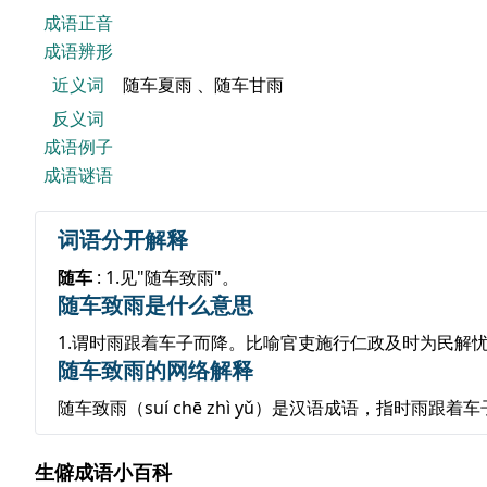
成语正音
成语辨形
近义词
随车夏雨 、随车甘雨
反义词
成语例子
成语谜语
词语分开解释
随车
: 1.见"随车致雨"。
随车致雨是什么意思
1.谓时雨跟着车子而降。比喻官吏施行仁政及时为民解
随车致雨的网络解释
随车致雨（suí chē zhì yǔ）是汉语成语，指
生僻成语小百科