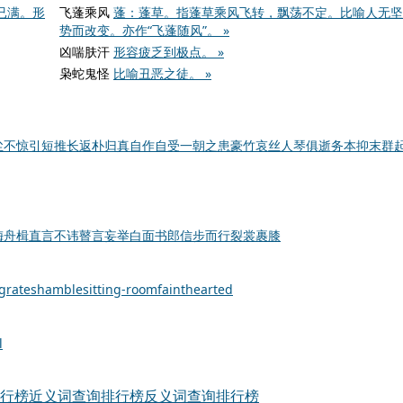
已满。形
飞蓬乘风
蓬：蓬草。指蓬草乘风飞转，飘荡不定。比喻人无坚
势而改变。亦作“飞蓬随风”。 »
凶喘肤汗
形容疲乏到极点。 »
枭蛇鬼怪
比喻丑恶之徒。 »
尘不惊
引短推长
返朴归真
自作自受
一朝之患
豪竹哀丝
人琴俱逝
务本抑末
群
梅舟楫
直言不讳
瞽言妄举
白面书郎
信步而行
裂裳裹膝
grate
shamble
sitting-room
fainthearted
l
行榜
近义词查询排行榜
反义词查询排行榜