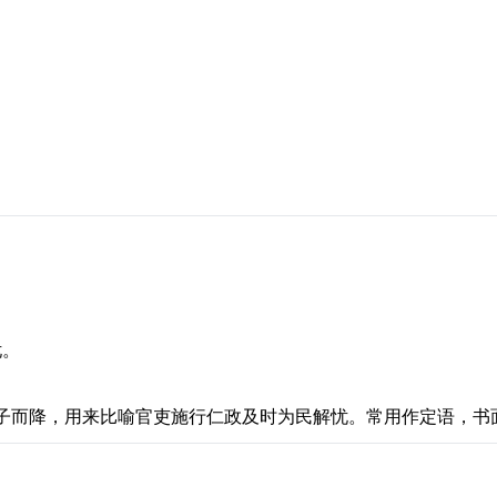
忧。
时雨跟着车子而降，用来比喻官吏施行仁政及时为民解忧。常用作定语，