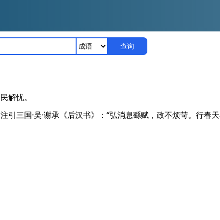
查询
为民解忧。
贤注引三国·吴·谢承《后汉书》：“弘消息繇赋，政不烦苛。行春