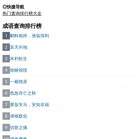
◎快捷导航
热门查询排行榜大全
成语查询排行榜
1
鹬蚌相持，渔翁得利
2
哀天叫地
3
木朽蛀生
4
祝鲠祝噎
5
一厢情原
6
危急存亡之秋
7
塞翁失马，安知非福
8
潜移默化
9
切肤之痛
10
强食靡角