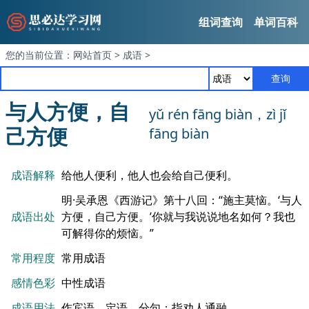
组词查询
单词百科
您的当前位置：
网站首页
>
成语
>
查询
与人方便，自
yǔ rén fāng biàn，zì jǐ
己方便
fāng biàn
成语解释
给他人便利，他人也会给自己便利。
明·吴承恩《西游记》第十八回：“施主莫恼。‘与人
成语出处
方便，自己方便。’你就与我说说地名如何？我也
可解得你的烦恼。”
常用程度
常用成语
感情色彩
中性成语
成语用法
作宾语、定语、分句；指劝人通融