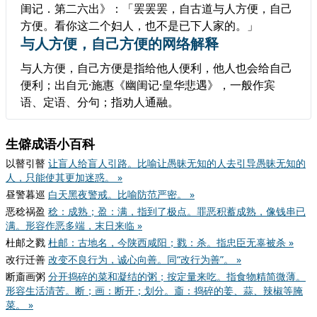
闺记．第二六出》：「罢罢罢，自古道与人方便，自己
方便。看你这二个妇人，也不是已下人家的。」
与人方便，自己方便的网络解释
与人方便，自己方便是指给他人便利，他人也会给自己
便利；出自元·施惠《幽闺记·皇华悲遇》，一般作宾
语、定语、分句；指劝人通融。
生僻成语小百科
以瞽引瞽
让盲人给盲人引路。比喻让愚昧无知的人去引导愚昧无知的
人，只能使其更加迷惑。 »
昼警暮巡
白天黑夜警戒。比喻防范严密。 »
恶稔祸盈
稔：成熟；盈：满，指到了极点。罪恶积蓄成熟，像钱串已
满。形容作恶多端，末日来临 »
杜邮之戮
杜邮：古地名，今陕西咸阳；戮：杀。指忠臣无辜被杀 »
改行迁善
改变不良行为，诚心向善。同“改行为善”。 »
断齑画粥
分开捣碎的菜和凝结的粥；按定量来吃。指食物精简微薄。
形容生活清苦。断；画：断开；划分。齑：捣碎的姜、蒜、辣椒等腌
菜。 »