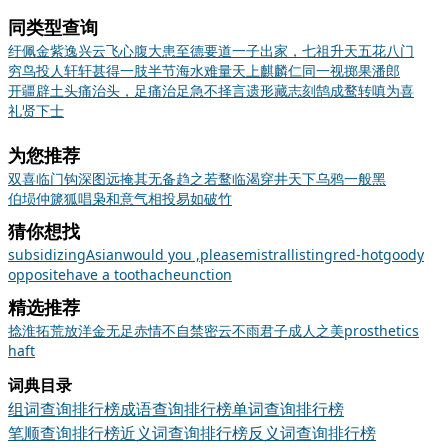
同类型查询
纡佩金紫
逸兴云飞
心腹大患
至德要道
一子出家，七祖升天
五花八门
穷鸟投人
轩轩甚得
一肢半节
海水难量
天上麒麟
仁同一视
掷果潘郎
开疆辟土
头痛治头，足痛治足
急不择言
遗形藏志
刻鹄成鹜
转嗔为喜
礼贤下士
为您推荐
双喜临门
钩深图远
掩其无备
趋之若鹜
临渴穿井
天下乌鸦一般黑
伯埙仲篪
狐唱枭和
意气相投
易如破竹
猜你想找
subsidizing
Asian
would you ,please
mistral
listing
red-hot
goody
opposite
have a toothache
unction
精选推荐
捻
淮
拓荒
放洋
金无足赤
情不自禁
密云不雨
君子成人之美
prosthetics
haft
词典目录
组词查询排行榜
成语查询排行榜
单词查询排行榜
笔顺查询排行榜
近义词查询排行榜
反义词查询排行榜