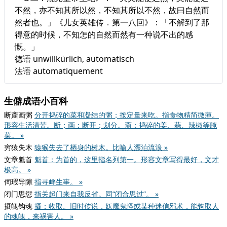
不然，亦不知其所以然，不知其所以不然，故曰自然而
然者也。」《儿女英雄传．第一八回》：「不解到了那
得意的时候，不知怎的自然而然有一种说不出的感
慨。」
德语 unwillkürlich, automatisch
法语 automatiquement
生僻成语小百科
断齑画粥
分开捣碎的菜和凝结的粥；按定量来吃。指食物精简微薄。
形容生活清苦。断；画：断开；划分。齑：捣碎的姜、蒜、辣椒等腌
菜。 »
穷猿失木
猿猴失去了栖身的树木。比喻人漂泊流浪 »
文章魁首
魁首：为首的，这里指名列第一。形容文章写得最好，文才
极高。 »
伺瑕导隙
指寻衅生事。 »
闭门思愆
指关起门来自我反省。同“闭合思过”。 »
摄魄钩魂
摄：收取。旧时传说，妖魔鬼怪或某种迷信邪术，能钩取人
的魂魄，来祸害人。 »