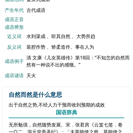
产生年代
古代成语
成语正音
成语辨形
近义词
水到渠成 、听其自然 、大势所趋
反义词
装腔作势 、矫柔造作、事在人为
清 文康《儿女英雄传》第18回：“不知怎的自然而
成语例子
然有一种说不出的感慨。”
成语谜语
天火
自然而然是什么意思
出于自然之势,不经人力干预而收到预期的成效
国语辞典
无所勉强，自然随势发展。宋．张君房《云笈七签．卷
一○二．混元皇帝圣纪》：「夫莫能使之然，莫能使之