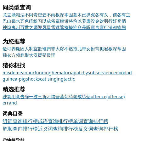
同类型查询
龙去鼎湖
法不阿贵
密云不雨
根深本固
墓木已拱
冤各有头，债各有主
巴山蜀水
五色缤纷
习以成俗
搴旗斩将
俭以养廉
没金饮羽
行奸卖俏
神哗鬼叫
百世之师
迎风冒雪
遮遮掩掩
惟命是听
庸言庸行
清都绛阙
为您推荐
俭可养廉
因人制宜
欲谁归罪
大谬不然
拖儿带女
拊背扼喉
根深蒂固
黼衣方领
彪形大汉
援疑质理
猜你想找
misdemeanour
funding
hematuria
patchy
subservience
doodad
guinea-pig
shock
scat singing
tactic
精选推荐
驶
氧
用意
告辞
一波三折
习惯
营营苟苟
老成练达
offence(offense)
errand
词典目录
组词查询排行榜
成语查询排行榜
单词查询排行榜
笔顺查询排行榜
近义词查询排行榜
反义词查询排行榜
◎快捷导航