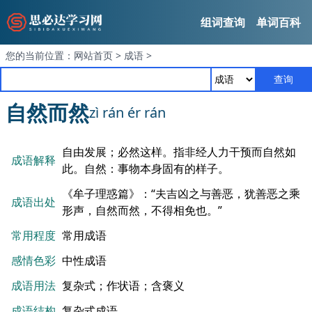
组词查询
单词百科
您的当前位置：
网站首页
>
成语
>
查询
自然而然
zì rán ér rán
自由发展；必然这样。指非经人力干预而自然如
成语解释
此。自然：事物本身固有的样子。
《牟子理惑篇》：“夫吉凶之与善恶，犹善恶之乘
成语出处
形声，自然而然，不得相免也。”
常用程度
常用成语
感情色彩
中性成语
成语用法
复杂式；作状语；含褒义
成语结构
复杂式成语