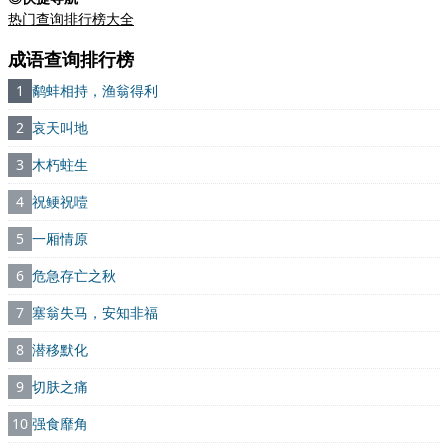
热门查询排行榜大全
成语查询排行榜
1
鹬蚌相持，渔翁得利
2
哀天叫地
3
木朽蛀生
4
祝鲠祝噎
5
一厢情原
6
危急存亡之秋
7
塞翁失马，安知非福
8
潜移默化
9
切肤之痛
10
强食靡角