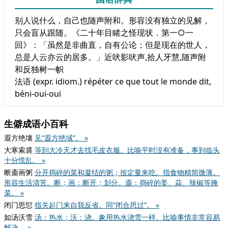
别人说什么，自己也随声附和。形容没有独立的见解，
只会盲从跟随。《二十年目睹之怪现状．第一○一
回》：「虽然是非曲直，自有公论；但是现在的世人，
总是人云亦云的居多。」近吠影吠声,拾人牙慧,随声附
和反独树一帜
法语 (expr. idiom.)​ répéter ce que tout le monde dit,
béni-oui-oui
生僻成语小百科
遐方绝壤
见“遐方绝域”。 »
大寒索裘
等到大冷天才去找毛皮衣服。比喻平时没有准备，事到临头
十分慌乱。 »
断齑画粥
分开捣碎的菜和凝结的粥；按定量来吃。指食物精简微薄。
形容生活清苦。断；画：断开；划分。齑：捣碎的姜、蒜、辣椒等腌
菜。 »
闭门思愆
指关起门来自我反省。同“闭合思过”。 »
如汤沃雪
汤：热水；沃：浇。象用热水浇雪一样。比喻事情非常容易
解决。 »