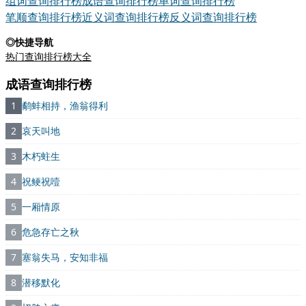
组词查询排行榜
成语查询排行榜
单词查询排行榜
笔顺查询排行榜
近义词查询排行榜
反义词查询排行榜
◎快捷导航
热门查询排行榜大全
成语查询排行榜
1
鹬蚌相持，渔翁得利
2
哀天叫地
3
木朽蛀生
4
祝鲠祝噎
5
一厢情原
6
危急存亡之秋
7
塞翁失马，安知非福
8
潜移默化