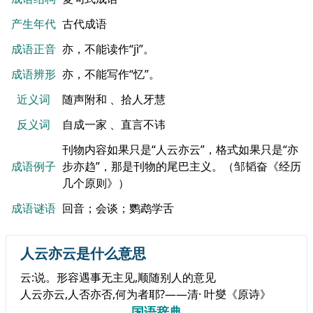
产生年代
古代成语
成语正音
亦，不能读作“jì”。
成语辨形
亦，不能写作“忆”。
近义词
随声附和 、拾人牙慧
反义词
自成一家 、直言不讳
刊物内容如果只是“人云亦云”，格式如果只是“亦
成语例子
步亦趋”，那是刊物的尾巴主义。（邹韬奋《经历
几个原则》）
成语谜语
回音；会谈；鹦鹉学舌
人云亦云是什么意思
云:说。形容遇事无主见,顺随别人的意见
人云亦云,人否亦否,何为者耶?——清· 叶燮《原诗》
国语辞典