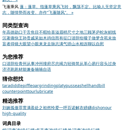
飞蓬乘风
蓬：蓬草。指蓬草乘风飞转，飘荡不定。比喻人无坚定意
志，随情势而改变。亦作“飞蓬随风”。 »
同类型查询
年高德勋
口干舌焦
目不暇给
喜溢眉梢
尺寸之地
三顾茅庐
蛇灰蚓线
沉著痛快
王孙贵戚
呆如木鸡
信而有征
口谐辞给
哑子做梦
含苞未放
盲者得镜
大眼望小眼
来龙去脉
志满气骄
山水相连
聊以自慰
为您推荐
口谐辞给
青州从事
冲州撞府
尽忠竭力
轻骑简从
革心易行
容头过身
济济跄跄
材能兼备
喃喃自语
猜你想找
taradiddle
piffle
oar
grinding
platypus
seashell
handbill
counterpoint
tour
lubricate
精选推荐
刘
婉
孤傲
罪贯满盈
处之袒然
怜爱
一呼百诺
解衣磅礴
dishonour
high-quality
词典目录