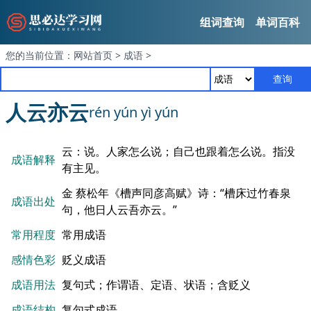
组词查询
单词百科
您的当前位置：
网站首页
>
成语
>
查询
人云亦云
rén yún yì yún
云：说。人家怎么说；自己也跟着怎么说。指没
成语解释
有主见。
金 蔡松年《槽声同彦高赋》诗：“槽床过竹春泉
成语出处
句，他日人云吾亦云。”
常用程度
常用成语
感情色彩
贬义成语
成语用法
复句式；作谓语、定语、状语；含贬义
成语结构
复句式成语