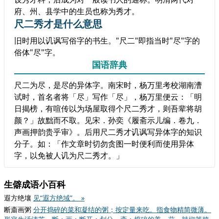
府、州、县学中的生员也称为秀才。
尺二秀才是什么意思
旧时用以讥讽写俗字的书生。"尺二"即指当时"尽"字的
俗体"尽"字。
国语辞典
尺二为尽，是尽的异体字。南宋时，杨万里考校湖南漕
试时，首名者将「尽」写作「尽」，杨万里便云：「明
日揭榜，有喧传以为场屋取得个尺二秀才，则吾辈将胡
颜？」故黜而不取。见宋．孙奕《履斋示儿编．卷九．
声画押韵贵乎审》。后用尺二秀才讥讽写异体字的知识
分子。如：「作文章时切勿贪图一时便利而使用异体
字，以免被人讥为尺二秀才。」
生僻成语小百科
遐方绝壤
见“遐方绝域”。 »
断齑画粥
分开捣碎的菜和凝结的粥；按定量来吃。指食物精简微薄。