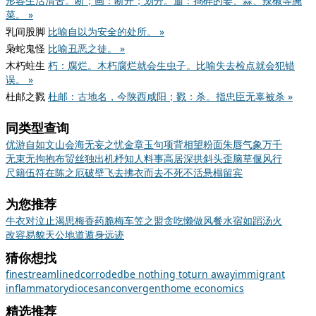
形容生活清苦。断；画：断开；划分。齑：捣碎的姜、蒜、辣椒等腌
菜。 »
乳间股脚
比喻自以为安全的处所。 »
枭蛇鬼怪
比喻丑恶之徒。 »
木朽蛀生
朽：腐烂。木朽腐烂就会生虫子。比喻失去检点就会犯错
误。 »
杜邮之戮
杜邮：古地名，今陕西咸阳；戮：杀。指忠臣无辜被杀 »
同类型查询
优游自如
文山会海
无妄之忧
金章玉句
项背相望
粉面朱唇
气象万千
无束无拘
抱布贸丝
独出机杼
知人料事
高居深拱
斜头歪脑
草偃风行
尺籍伍符
在陈之厄
破壁飞去
拂衣而去
不死不活
悬榻留宾
为您推荐
牛衣对泣
止渴思梅
香药脆梅
车笠之盟
贪吃懒做
风餐水宿
如蹈汤火
改容易貌
天公地道
遁身远迹
猜你想找
fine
streamlined
corroded
be nothing to
turn away
immigrant
inflammatory
diocesan
convergent
home economics
精选推荐