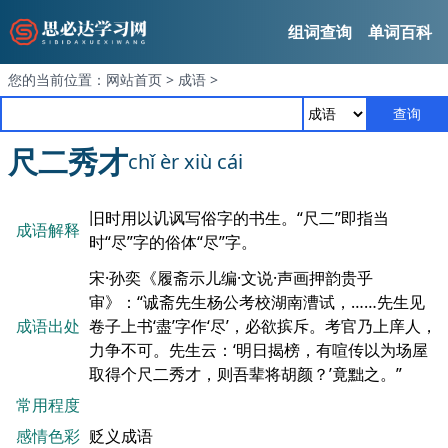
组词查询
单词百科
您的当前位置：
网站首页
>
成语
>
查询
尺二秀才
chǐ èr xiù cái
旧时用以讥讽写俗字的书生。“尺二”即指当
成语解释
时“尽”字的俗体“尽”字。
宋·孙奕《履斋示儿编·文说·声画押韵贵乎
审》：“诚斋先生杨公考校湖南漕试，……先生见
成语出处
卷子上书‘盡’字作‘尽’，必欲摈斥。考官乃上庠人，
力争不可。先生云：‘明日揭榜，有喧传以为场屋
取得个尺二秀才，则吾辈将胡颜？’竟黜之。”
常用程度
感情色彩
贬义成语