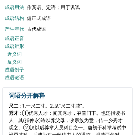
成语用法
作宾语、定语；用于讥讽
成语结构
偏正式成语
产生年代
古代成语
成语正音
成语辨形
近义词
反义词
成语例子
成语谜语
词语分开解释
尺二
: 1.一尺二寸。2.见"尺二寸牍"。
秀才
: ①优秀人才：闻其秀才，召置门下。也泛指读书
人：其(指仲永)诗以养父母，收宗族为意，传一乡秀才
观之。②汉以后荐举人员科目之一。唐初于科举考试中
设秀才科，后成为对一般读书人的通称。明清两代对