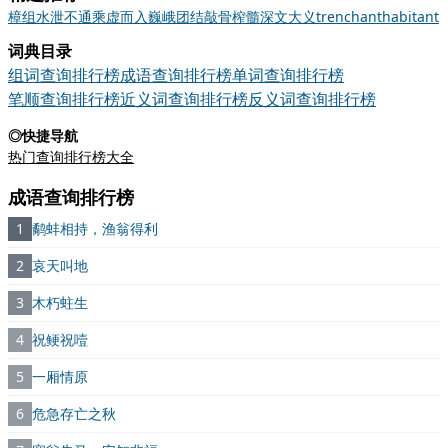
樟
组
水泄不通
乘虚而入
巍峨
团结
敲骨榨髓
深文大义
trenchant
habitant
词典目录
组词查询排行榜
成语查询排行榜
单词查询排行榜
笔顺查询排行榜
近义词查询排行榜
反义词查询排行榜
◎快捷导航
热门查询排行榜大全
成语查询排行榜
1
鹬蚌相持，渔翁得利
2
哀天叫地
3
木朽蛀生
4
祝鲠祝噎
5
一厢情原
6
危急存亡之秋