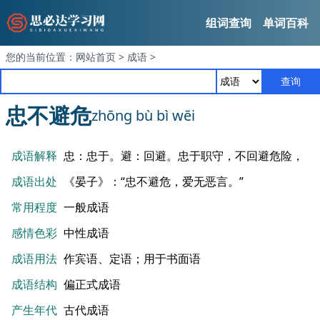
组词查询
单词百科
您的当前位置：
网站首页
>
成语
>
查询
忠不避危
zhōng bù bì wēi
成语解释
忠：忠于。避：回避。忠于职守，不回避危险，
成语出处
《晏子》：“忠不避危，爱无恶言。”
常用程度
一般成语
感情色彩
中性成语
成语用法
作宾语、定语；用于书面语
成语结构
偏正式成语
产生年代
古代成语