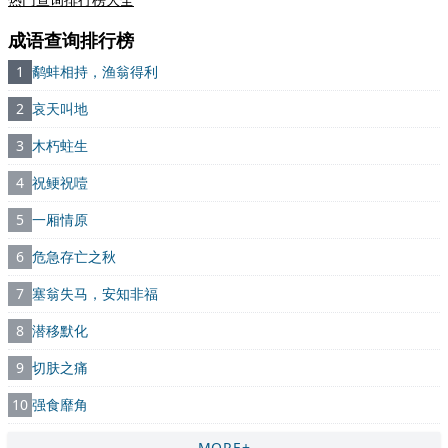
成语查询排行榜
1
鹬蚌相持，渔翁得利
2
哀天叫地
3
木朽蛀生
4
祝鲠祝噎
5
一厢情原
6
危急存亡之秋
7
塞翁失马，安知非福
8
潜移默化
9
切肤之痛
10
强食靡角
MORE+