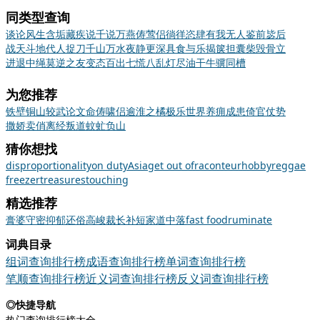
同类型查询
谈论风生
含垢藏疾
说千说万
燕俦莺侣
徜徉恣肆
有我无人
鉴前毖后
战天斗地
代人捉刀
千山万水
夜静更深
具食与乐
揭箧担囊
柴毁骨立
进退中绳
莫逆之友
变态百出
七慌八乱
灯尽油干
牛骥同槽
为您推荐
铁壁铜山
较武论文
命俦啸侣
逾淮之橘
极乐世界
养痈成患
倚官仗势
撒娇卖俏
离经叛道
蚊虻负山
猜你想找
disproportionality
on duty
Asia
get out of
raconteur
hobby
reggae
freezer
treasures
touching
精选推荐
膏
婆
守密
抑郁
还俗
高峻
裁长补短
家道中落
fast food
ruminate
词典目录
组词查询排行榜
成语查询排行榜
单词查询排行榜
笔顺查询排行榜
近义词查询排行榜
反义词查询排行榜
◎快捷导航
热门查询排行榜大全