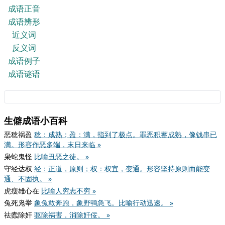
成语正音
成语辨形
近义词
反义词
成语例子
成语谜语
生僻成语小百科
恶稔祸盈
稔：成熟；盈：满，指到了极点。罪恶积蓄成熟，像钱串已
满。形容作恶多端，末日来临 »
枭蛇鬼怪
比喻丑恶之徒。 »
守经达权
经：正道，原则；权：权宜，变通。形容坚持原则而能变
通、不固执。 »
虎瘦雄心在
比喻人穷志不穷 »
兔死凫举
象兔敢奔跑，象野鸭急飞。比喻行动迅速。 »
祛蠹除奸
驱除祸害，消除奸佞。 »