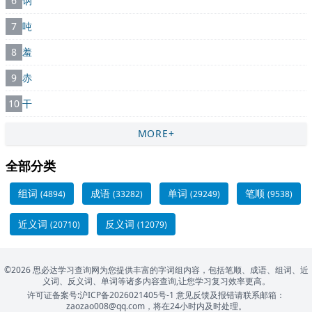
6
讷
7
吨
8
羞
9
赤
10
干
MORE+
全部分类
组词
成语
单词
笔顺
(4894)
(33282)
(29249)
(9538)
近义词
反义词
(20710)
(12079)
©2026 思必达学习查询网为您提供丰富的字词组内容，包括笔顺、成语、组词、近
义词、反义词、单词等诸多内容查询,让您学习复习效率更高。
许可证备案号:沪ICP备2026021405号-1
意见反馈及报错请联系邮箱：
zaozao008@qq.com，将在24小时内及时处理。