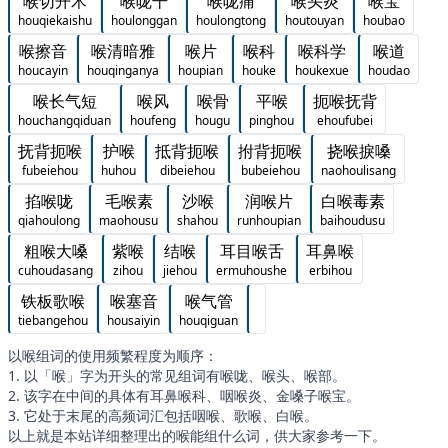
喉切开术
喉咙干
喉咙痛
喉头炎
喉宝
houqiekaishu
houlonggan
houlongtong
houtouyan
houbao
喉擦音
喉清暗雅
喉片
喉科
喉科学
喉道
houcayin
houqinganya
houpian
houke
houkexue
houdao
喉长气短
喉风
喉骨
平喉
扼喉抚背
houchangqiduan
houfeng
hougu
pinghou
ehoufubei
抚背扼喉
护喉
抵背扼喉
拊背扼喉
挠喉捩嗓
fubeiehou
huhou
dibeiehou
bubeiehou
naohoulisang
掐喉咙
毛喉素
沙喉
润喉片
白喉毒素
qiahoulong
maohousu
shahou
runhoupian
baihoudusu
粗喉大嗓
紫喉
结喉
耳目喉舌
耳鼻喉
cuhoudasang
zihou
jiehou
ermuhoushe
erbihou
铁板歌喉
喉塞音
喉气管
tiebangehou
housaiyin
houqiguan
以喉组词的使用频繁程度为顺序：
1. 以「喉」字为开头的常见组词有喉咙、喉头、喉部。
2. 该字在中间的具体有耳鼻喉科、咽喉炎、金嗓子喉宝。
3. 它处于末尾的高频词汇包括咽喉、歌喉、白喉。
以上就是本站详细整理出的喉能组什么词，供大家参考一下。