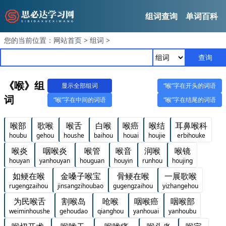
组词查询
单词百科
您的当前位置：
网站首页
>
组词
>
查询
《喉》组
显示全部组词
“喉”字在开头的词语
词
“喉”字在中间的词语
“喉”字在结尾的词语
喉部
歌喉
喉舌
白喉
喉癌
喉结
耳鼻喉科
houbu
gehou
houshe
baihou
houai
houjie
erbihouke
喉炎
咽喉炎
喉管
喉音
润喉
喉镜
houyan
yanhouyan
houguan
houyin
runhou
houjing
如鲠在喉
金嗓子喉宝
骨鲠在喉
一展歌喉
rugengzaihou
jinsangzihoubao
gugengzaihou
yizhangehou
为民喉舌
割喉岛
呛喉
咽喉癌
咽喉部
weiminhoushe
gehoudao
qianghou
yanhouai
yanhoubu