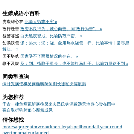
生僻成语小百科
虎瘦雄心在
比喻人穷志不穷 »
改行迁善
改变不良行为，诚心向善。同“改行为善”。 »
昼警暮巡
白天黑夜警戒。比喻防范严密。 »
如汤沃雪
汤：热水；沃：浇。象用热水浇雪一样。比喻事情非常容易
解决。 »
国不堪贰
国家受不了两属情况的存在。 »
鞭不及腹
及：到。指鞭子虽长，也不能打马肚子。比喻力量达不到 »
同类型查询
绸
廿
咒
潢
铝
棋
舅
蓟
榧
畴
熬
词
蒯
长
徒
粕
决
儒
质
膺
为您推荐
千古一律
鱼烂瓦解
寒往暑来
夫己氏
钩深致远
天地良心
尝在围中
强自取折
狗肺狼心
靡然成风
猜你想找
mores
aggregator
vcd
airliner
illegal
spellbound
all year round
overtop
amateur
lauded