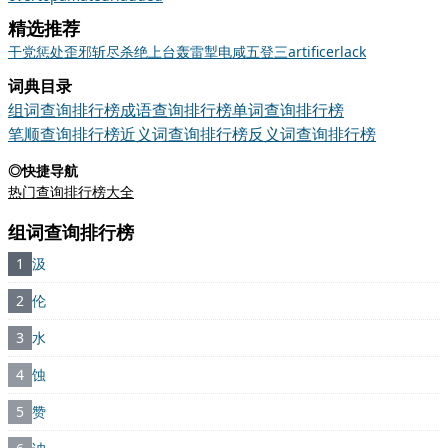
精选推荐
干
党
惩处
歪邪
斩尽杀绝
上台
轰雷掣电
咸五登三
artificer
lack
词典目录
组词查询排行榜
成语查询排行榜
单词查询排行榜
笔顺查询排行榜
近义词查询排行榜
反义词查询排行榜
◎快捷导航
热门查询排行榜大全
组词查询排行榜
1
汲
2
伦
3
水
4
蚀
5
赞