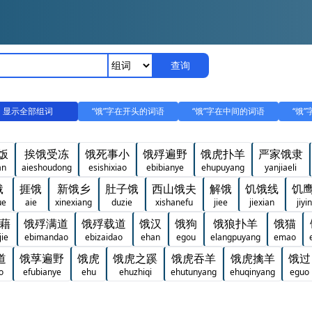
查询
显示全部组词
“饿”字在开头的词语
“饿”字在中间的词语
“饿
饭
挨饿受冻
饿死事小
饿殍遍野
饿虎扑羊
严家饿隶
an
aieshoudong
esishixiao
ebibianye
ehupuyang
yanjiaeli
饿
捱饿
新饿乡
肚子饿
西山饿夫
解饿
饥饿线
饥
ue
aie
xinexiang
duzie
xishanefu
jiee
jiexian
jiy
藉
饿殍满道
饿殍载道
饿汉
饿狗
饿狼扑羊
饿猫
jie
ebimandao
ebizaidao
ehan
egou
elangpuyang
emao
道
饿莩遍野
饿虎
饿虎之蹊
饿虎吞羊
饿虎擒羊
饿过
o
efubianye
ehu
ehuzhiqi
ehutunyang
ehuqinyang
eguo