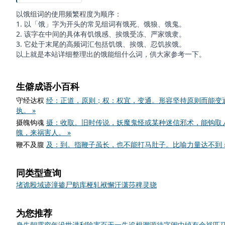
以饿组词的使用频繁程度为顺序：
1. 以「饿」字为开头的常见组词有饿死、饿狼、饿鬼。
2. 该字在中间的具体有饥饿感、挨饿受冻、严家饿隶。
3. 它处于末尾的高频词汇包括饥饿、挨饿、忍饥挨饿。
以上就是本站详细整理出的饿能组什么词，供大家参考一下。
生僻成语小百科
守经达权
经：正道，原则；权：权宜，变通。形容坚持原则而能变
执。 »
摄魄钩魂
摄：收取。旧时传说，妖魔鬼怪或某种迷信邪术，能钩取
魄，来祸害人。 »
鞭不及腹
及：到。指鞭子虽长，也不能打马肚子。比喻力量达不到 
同类型查询
堵
诡
殴
域
迹
潼
掺
尸
舫
库
桠
轧
袱
懈
汗
潇
莎
稗
灵
骁
为您推荐
身先朝露
穷年没世
进利除害
百无一失
追根溯源
待字闺中
绰有余裕
匹