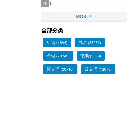
10
干
MORE+
全部分类
组词
成语
(4894)
(33282)
单词
笔顺
(29249)
(9538)
近义词
反义词
(20710)
(12079)