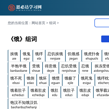
您的当前位置：
网站首页
>
组词
>
《饿》组词
挨饿
饿鬼
饿殍
忍饥挨饿
饥饿感
饿虎扑食
饿
aie
egui
ebi
renjiaie
jiegan
ehupushi
ef
半饱半饿
受饿
得意饿
忍饥受饿
忍饿
挨冻受
banbaobane
shoue
deyie
renjishoue
rene
aidongsho
饿不死
饿倒
饿坏
饿惯
饿极了
饿死鬼
饿殍枕
ebusi
edao
ehuai
eguan
ejile
esigui
ebizhen
饿着肚子
饿着肚皮
饿肚
饿肚子
饿肚皮
饿莩载
ezheduzi
ezhedupi
edu
eduzi
edupi
efuzaida
饱汉不知饿汉饥
baohanbuzhiehanji