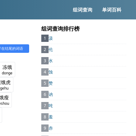
组词查询
单词百科
组词查询排行榜
1
汲
”字在结尾的词语
2
伦
3
水
冻饿
4
蚀
donge
鹰饿虎
5
赞
ingehu
6
讷
饿瘦
eshou
7
吨
8
羞
9
赤