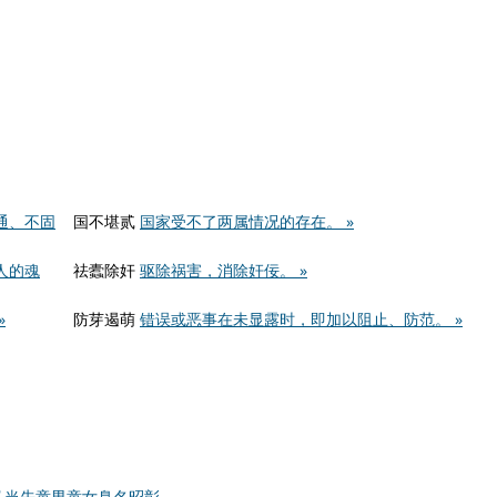
通、不固
国不堪贰
国家受不了两属情况的存在。 »
人的魂
祛蠹除奸
驱除祸害，消除奸佞。 »
»
防芽遏萌
错误或恶事在未显露时，即加以阻止、防范。 »
马当先
童男童女
臭名昭彰