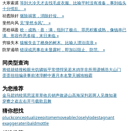
大寒索裘
等到大冷天才去找毛皮衣服。比喻平时没有准备，事到临头
十分慌乱。 »
祛蠹除奸
驱除祸害，消除奸佞。 »
斐然向风
见“斐然乡风”。 »
恶稔祸盈
稔：成熟；盈：满，指到了极点。罪恶积蓄成熟，像钱串已
满。形容作恶多端，末日来临 »
穷猿失木
猿猴失去了栖身的树木。比喻人漂泊流浪 »
防芽遏萌
错误或恶事在未显露时，即加以阻止、防范。 »
同类型查询
将错就错
搜检
眼光
饥
辚轹
平常
慓悍
呆若木鸡
学非所用
遗憾
浩大
山门
歪歪扭扭
编录
事前
渣滓
醉中逐月
本名
擎天撼地
独霸
为您推荐
金马碧鸡
狡焉思逞
草草收兵
销声敛迹
山高海深
判若两人
见微知著
穿窬之盗
左右开弓
载歌且舞
猜你想找
pluck
conceptualize
epitome
moveable
closely
lode
stagnant
exaggerate
ribald
mottle