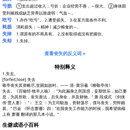
亏损
①支出超过收入；亏折：企业经营不善，～很大。 ②身体因
受到摧残或缺乏营养以致虚弱：气血～。
吃亏
1.亦作"吃亏"。 2.遭受损失。 3.在某方面条件不利。
耗损
消耗损失：～精神丨减少粮食的～。
失掉
1.谓原有的不再具有。 2.没有取得或没有把握住。
失却
1.失掉。
查看丧失的反义词 »
特别释义
1.失去。
[forfeit;lose] 失去
敬亭丧失其资略尽,贫困如故时。—— 清· 黄宗羲
《柳敬亭传》
失去。
《百喻经·牧羊人喻》
：“为此漏身之所誑惑，妄期世乐，如己妻
息，为其所欺，丧失善法，后失身命，并及财物。” 唐 段成式
《剑侠
传·贾人妻》
：“﹝ 王立 ﹞为主司駮放，资财荡尽，僕马丧失，穷悴颇
甚。” 巴金
《怀念萧珊》
四：“在我丧失工作能力的时候，我希望病榻
上有 萧珊 翻译的那几本小说。”
生僻成语小百科