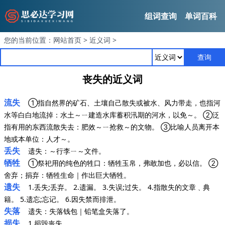
组词查询
单词百科
您的当前位置：
网站首页
>
近义词
>
查询
丧失的近义词
流失
①指自然界的矿石、土壤自己散失或被水、风力带走，也指河
水等白白地流掉：水土～ㄧ建造水库蓄积汛期的河水，以免～。 ②泛
指有用的东西流散失去：肥效～ㄧ抢救～的文物。 ③比喻人员离开本
地或本单位：人才～。
丢失
遗失：～行李ㄧ～文件。
牺牲
①祭祀用的纯色的牲口：牺牲玉帛，弗敢加也，必以信。 ②
舍弃；捐弃：牺牲生命｜作出巨大牺牲。
遗失
1.丢失;丢弃。 2.遗漏。 3.失误;过失。 4.指散失的文章﹑典
籍。 5.遗忘;忘记。 6.因失禁而排泄。
失落
遗失：失落钱包｜铅笔盒失落了。
损失
1.损毁丧失。