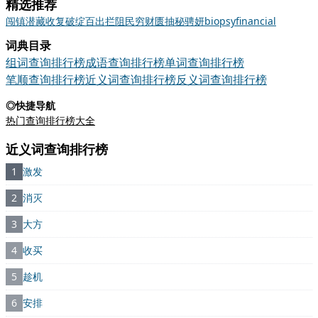
精选推荐
闯
镇
潜藏
收复
破绽百出
拦阻
民穷财匮
抽秘骋妍
biopsy
financial
词典目录
组词查询排行榜
成语查询排行榜
单词查询排行榜
笔顺查询排行榜
近义词查询排行榜
反义词查询排行榜
◎快捷导航
热门查询排行榜大全
近义词查询排行榜
1
激发
2
消灭
3
大方
4
收买
5
趁机
6
安排