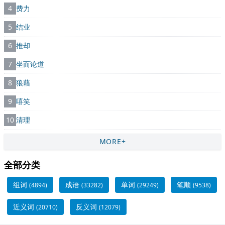
4
费力
5
结业
6
推却
7
坐而论道
8
狼藉
9
嘻笑
10
清理
MORE+
全部分类
组词
成语
单词
笔顺
(4894)
(33282)
(29249)
(9538)
近义词
反义词
(20710)
(12079)