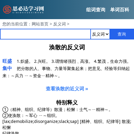
组词查询
单词百科
您的当前位置：
网站首页
>
反义词
>
查询
涣散的反义词
旺盛
1.炽盛。 2.兴旺。 3.谓情绪强烈﹑高涨。 4.繁茂，生命力强。
集中
把分散的人、事物、力量等聚集起来；把意见、经验等归纳起
来：～兵力 ㄧ～资金ㄧ精神～。
查看涣散的近义词 »
特别释义
①（精神、组织、纪律等）散漫；松懈：士气～ㄧ精神～。
②使涣散：～军心 ㄧ～组织。
[lax;demobilize;disorganize;slack;sap] [精神、组织、纪律等] 散漫;
松懈
纪律涣散