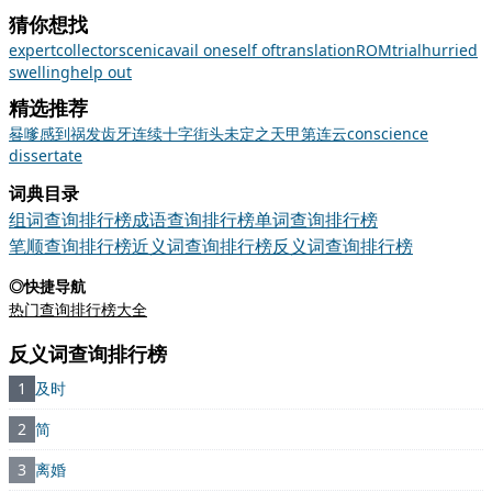
猜你想找
expert
collector
scenic
avail oneself of
translation
ROM
trial
hurried
swelling
help out
精选推荐
晷
嗲
感到
祸发齿牙
连续
十字街头
未定之天
甲第连云
conscience
dissertate
词典目录
组词查询排行榜
成语查询排行榜
单词查询排行榜
笔顺查询排行榜
近义词查询排行榜
反义词查询排行榜
◎快捷导航
热门查询排行榜大全
反义词查询排行榜
1
及时
2
简
3
离婚