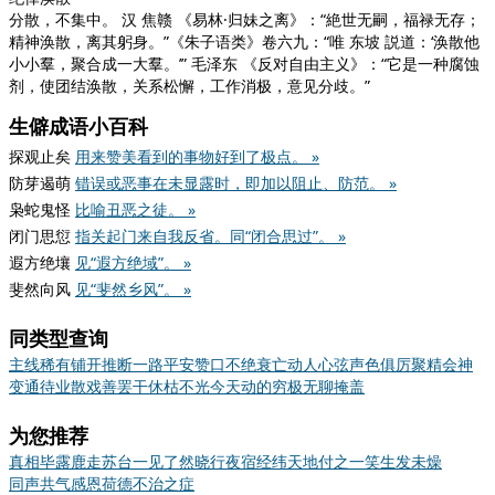
分散，不集中。 汉 焦赣
《易林·归妹之离》
：“絶世无嗣，福禄无存；
精神涣散，离其躬身。”
《朱子语类》
卷六九：“唯 东坡 説道：‘涣散他
小小羣，聚合成一大羣。’” 毛泽东
《反对自由主义》
：“它是一种腐蚀
剂，使团结涣散，关系松懈，工作消极，意见分歧。”
生僻成语小百科
探观止矣
用来赞美看到的事物好到了极点。 »
防芽遏萌
错误或恶事在未显露时，即加以阻止、防范。 »
枭蛇鬼怪
比喻丑恶之徒。 »
闭门思愆
指关起门来自我反省。同“闭合思过”。 »
遐方绝壤
见“遐方绝域”。 »
斐然向风
见“斐然乡风”。 »
同类型查询
主线
稀有
铺开
推断
一路平安
赞口不绝
衰亡
动人心弦
声色俱厉
聚精会神
变通
待业
散戏
善罢干休
枯
不光
今天
动的
穷极无聊
掩盖
为您推荐
真相毕露
鹿走苏台
一见了然
晓行夜宿
经纬天地
付之一笑
生发未燥
同声共气
感恩荷德
不治之症