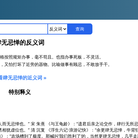
查询
肆无忌惮的反义词
格按照规矩办事，毫不苟且。也指办事死板，不灵活。
，又怕打坏了近旁的器物。比喻做事有顾忌，不敢放手干。
看肆无忌惮的近义词 »
特别释义
人而无忌惮也。” 宋 朱熹
《与王龟龄》
：“遗君后亲之论交作，肆行无所忌
相犹虚位也。” 清 沉复
《浮生六记·浪游记快》
：“余更肆无忌惮，牛背
题》
：“农场糟到了极度。那喊叫‘我们胜利了’的，当然更肆无忌惮，几乎