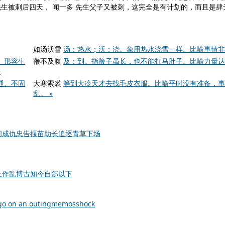
 先生被刺后四天， 闻一多 先生父子又被刺，这完全是有计划的，而且是
如汤沃雪
汤：热水；沃：浇。象用热水浇雪一样。比喻事情非
。形容生
鞭不及腹
及：到。指鞭子虽长，也不能打马肚子。比喻力量达不
»
通、不固
大寒索裘
等到大冷天才去找毛皮衣服。比喻平时没有准备，事
乱。 »
间
成仇
忠告
揠苗助长
追逐
青草
下场
上作乱
博古知今
自郐以下
go on an outing
memos
shock