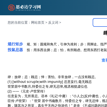
您的当前位置：
网站首页
>
反义词
>
规行矩步
规、矩：圆规和角尺，引伸为准则；步：用脚走。指严
投鼠忌器
投：用东西去掷；忌：怕，有所顾虑。想用东西打老鼠
查
肆：放肆；忌：顾忌；惮：害怕。非常放肆，一点没有顾忌。
(1) [without scruple;with impunity] 恣意妄行,毫无顾忌
世荣居中书数月,恃委任之专,肆无忌惮,视丞相犹虚位也
(2) ——
《元史·卢世荣传》
任意妄为，无所畏忌。语本
《礼记·中庸》
：“小人之(反)中庸也，小
臣传·卢世荣》
：“ 世荣 居中书纔数月，恃委任之专，肆无忌惮，视丞
舞，随其兴之所至，真生平无拘之快游也！” 老舍
《不成问题的问