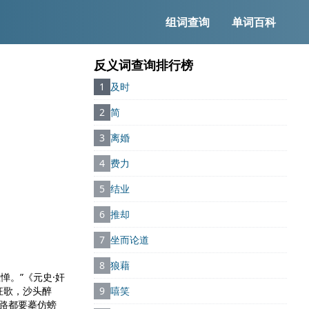
组词查询
单词百科
反义词查询排行榜
1
及时
2
简
3
离婚
4
费力
5
结业
6
推却
7
坐而论道
8
狼藉
惮。”
《元史·奸
狂歌，沙头醉
9
嘻笑
走路都要摹仿螃