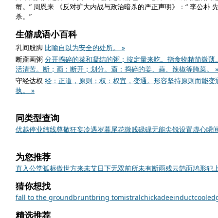
蟹。” 周恩来
《反对扩大内战与政治暗杀的严正声明》
：“ 李公朴
杀。”
生僻成语小百科
乳间股脚
比喻自以为安全的处所。 »
断齑画粥
分开捣碎的菜和凝结的粥；按定量来吃。指食物精简微薄
活清苦。断；画：断开；划分。齑：捣碎的姜、蒜、辣椒等腌菜。 
守经达权
经：正道，原则；权：权宜，变通。形容坚持原则而能变
执。 »
同类型查询
优越
停业
纬线
尊敬
狂妄
冷遇
岁暮
尾花
微贱
碌碌无能
尖锐
设置
虚心
瞬
为您推荐
直入公堂
孤标傲世
方来未艾
日下无双
前所未有
断雨残云
鹄面鸠形
犯
猜你想找
fall to the ground
brunt
bring to
mistral
chickadee
induct
cooled
精选推荐