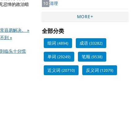
10
清理
肆无忌惮的政治暗
MORE+
常容易解决。 »
全部分类
到 »
组词
成语
(4894)
(33282)
到临头十分慌
单词
笔顺
(29249)
(9538)
近义词
反义词
(20710)
(12079)