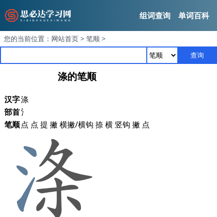
组词查询
单词百科
您的当前位置：
网站首页
>
笔顺
>
查询
涤的笔顺
汉字
涤
部首
氵
笔顺
点 点 提 撇 横撇/横钩 捺 横 竖钩 撇 点