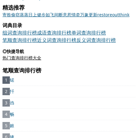
精选推荐
寄
咎
偷窃
蒸蒸日上
健步如飞
间断
意惹情牵
万象更新
restore
outthink
词典目录
组词查询排行榜
成语查询排行榜
单词查询排行榜
笔顺查询排行榜
近义词查询排行榜
反义词查询排行榜
◎快捷导航
热门查询排行榜大全
笔顺查询排行榜
1
锘
2
忏
3
诌
4
畅
5
鍁
6
辘