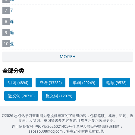
7
了
8
絳
9
遏
10
业
MORE+
全部分类
组词
成语
单词
笔顺
(4894)
(33282)
(29249)
(9538)
近义词
反义词
(20710)
(12079)
©2026 思必达学习查询网为您提供丰富的字词组内容，包括笔顺、成语、组词、近
义词、反义词、单词等诸多内容查询,让您学习复习效率更高。
许可证备案号:沪ICP备2026021405号-1
意见反馈及报错请联系邮箱：
zaozao008@qq.com，将在24小时内及时处理。