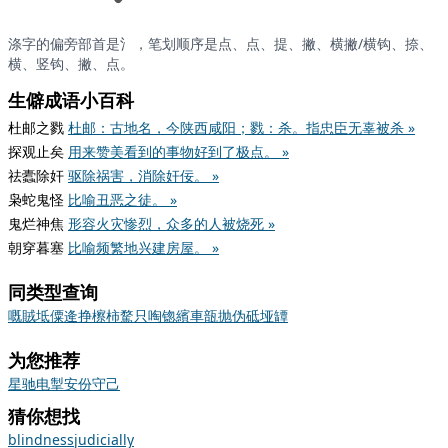
涤字的偏旁部首是氵，笔划顺序是点、点、提、撇、横撇/横钩、捺、
横、竖钩、撇、点。
生僻成语小百科
杜邮之戮
杜邮：古地名，今陕西咸阳；戮：杀。指忠臣无辜被杀 »
探观止矣
用来赞美看到的事物好到了极点。 »
祛蠹除奸
驱除祸害，消除奸佞。 »
枭蛇鬼怪
比喻丑恶之徒。 »
鬼烂神焦
形容火灾惨烈，众多的人被烧死 »
朝穿暮塞
比喻频繁地兴建房屋。 »
同类型查询
嘅
賊
坻
僳
逄
挣
檫
柿
騖
只
啕
锪
繽
車
瓿
抛
伪
砥
垭
罈
为您推荐
星驰电掣
安份守己
猜你想找
blindness
judicially