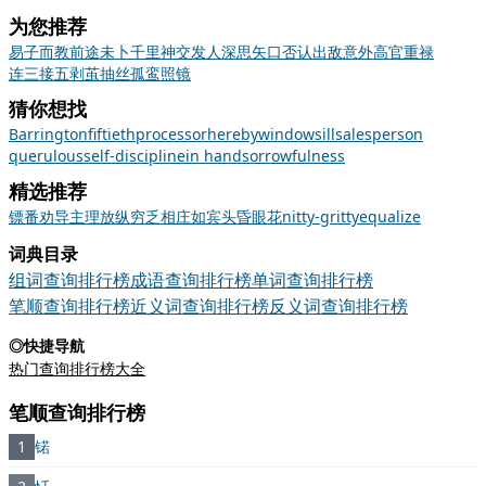
为您推荐
易子而教
前途未卜
千里神交
发人深思
矢口否认
出敌意外
高官重禄
连三接五
剥茧抽丝
孤鸾照镜
猜你想找
Barrington
fiftieth
processor
hereby
windowsill
salesperson
querulous
self-discipline
in hand
sorrowfulness
精选推荐
镖
番
劝导
主理
放纵
穷乏
相庄如宾
头昏眼花
nitty-gritty
equalize
词典目录
组词查询排行榜
成语查询排行榜
单词查询排行榜
笔顺查询排行榜
近义词查询排行榜
反义词查询排行榜
◎快捷导航
热门查询排行榜大全
笔顺查询排行榜
1
锘