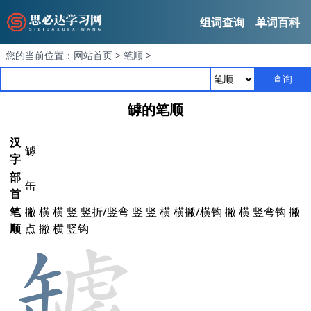
组词查询
单词百科
您的当前位置：
网站首页
>
笔顺
>
查询
罅的笔顺
汉
罅
字
部
缶
首
笔
撇 横 横 竖 竖折/竖弯 竖 竖 横 横撇/横钩 撇 横 竖弯钩 撇
顺
点 撇 横 竖钩