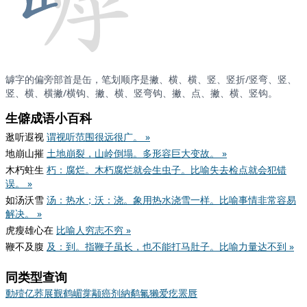
罅字的偏旁部首是缶，笔划顺序是撇、横、横、竖、竖折/竖弯、竖、
竖、横、横撇/横钩、撇、横、竖弯钩、撇、点、撇、横、竖钩。
生僻成语小百科
逖听遐视
谓视听范围很远很广。 »
地崩山摧
土地崩裂，山岭倒塌。多形容巨大变故。 »
木朽蛀生
朽：腐烂。木朽腐烂就会生虫子。比喻失去检点就会犯错
误。 »
如汤沃雪
汤：热水；沃：浇。象用热水浇雪一样。比喻事情非常容易
解决。 »
虎瘦雄心在
比喻人穷志不穷 »
鞭不及腹
及：到。指鞭子虽长，也不能打马肚子。比喻力量达不到 »
同类型查询
動
殪
亿
荞
展
觐
鹤
嵋
牚
颟
癌
剂
納
鹬
氟
獭
爱
疙
罴
唇