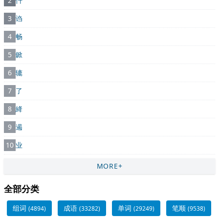
2
忏
3
诌
4
畅
5
鍁
6
辘
7
了
8
絳
9
遏
10
业
MORE+
全部分类
组词
成语
单词
笔顺
(4894)
(33282)
(29249)
(9538)