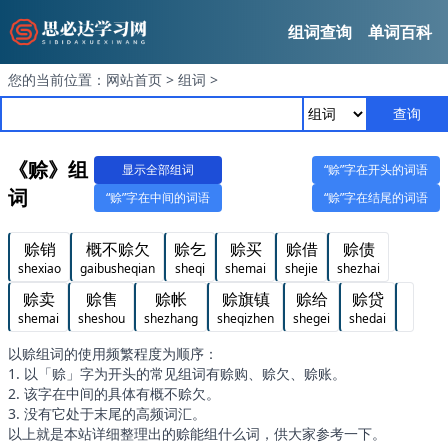
组词查询
单词百科
您的当前位置：
网站首页
>
组词
>
查询
《赊》组
显示全部组词
“赊”字在开头的词语
词
“赊”字在中间的词语
“赊”字在结尾的词语
赊销
概不赊欠
赊乞
赊买
赊借
赊债
shexiao
gaibusheqian
sheqi
shemai
shejie
shezhai
赊卖
赊售
赊帐
赊旗镇
赊给
赊贷
shemai
sheshou
shezhang
sheqizhen
shegei
shedai
以赊组词的使用频繁程度为顺序：
1. 以「赊」字为开头的常见组词有赊购、赊欠、赊账。
2. 该字在中间的具体有概不赊欠。
3. 没有它处于末尾的高频词汇。
以上就是本站详细整理出的赊能组什么词，供大家参考一下。