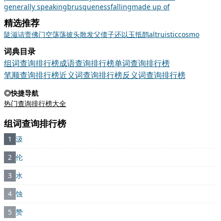
generally speaking
brusqueness
falling
made up of
精选推荐
陡
滋
诘责
佛门
空荡荡
披头散发
父债子还
以玉抵鹊
altruistic
cosmo
词典目录
组词查询排行榜
成语查询排行榜
单词查询排行榜
笔顺查询排行榜
近义词查询排行榜
反义词查询排行榜
◎快捷导航
热门查询排行榜大全
组词查询排行榜
1
汲
2
伦
3
水
4
蚀
5
赞