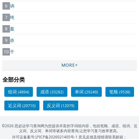
6
讷
7
吨
8
羞
9
赤
10
干
MORE+
全部分类
组词
成语
单词
笔顺
(4894)
(33282)
(29249)
(9538)
近义词
反义词
(20710)
(12079)
©2026 思必达学习查询网为您提供丰富的字词组内容，包括笔顺、成语、组词、近
义词、反义词、单词等诸多内容查询,让您学习复习效率更高。
许可证备案号:沪ICP备2026021405号-1
意见反馈及报错请联系邮箱：