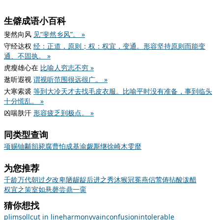
生僻成语小百科
斐然向风
见“斐然乡风”。 »
守经达权
经：正道，原则；权：权宜，变通。形容坚持原则而能变
通、不固执。 »
虎瘦雄心在
比喻人穷志不穷 »
逖听遐视
谓视听范围很远很广。 »
大寒索裘
等到大冷天才去找毛皮衣服。比喻平时没有准备，事到临头
十分慌乱。 »
凶喘肤汗
形容疲乏到极点。 »
同类型查询
项
赐
铀
黼
韶
毙
腐
曹
怕
成
基
渝
觑
厮
继
徐
崎
木
雯
靡
为您推荐
千龄万代
朝过夕改
卑陋龌龊
后进之秀
沐猴冠冕
燕侣莺俦
拈酸泼醋
权宜之策
室如悬磬
尝鼎一脔
猜你想找
plimsoll
cut in line
harmony
vain
confusion
intolerable