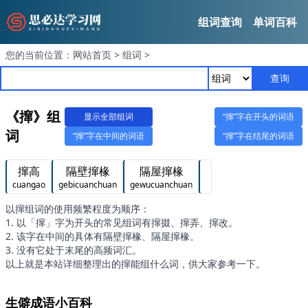
组词查询
单词百科
您的当前位置：
网站首页
>
组词
>
查询
《撺》组
显示全部组词
“撺”字在开头的词语
词
“撺”字在中间的词语
“撺”字在结尾的词语
撺高
隔壁撺椽
隔屋撺椽
cuangao
gebicuanchuan
gewucuanchuan
以撺组词的使用频繁程度为顺序：
1. 以「撺」字为开头的常见组词有撺掇、撺弄、撺改。
2. 该字在中间的具体有隔壁撺椽、隔屋撺椽。
3. 没有它处于末尾的高频词汇。
以上就是本站详细整理出的撺能组什么词，供大家参考一下。
生僻成语小百科