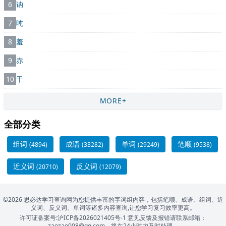
6
讷
7
吨
8
羞
9
赤
10
干
MORE+
全部分类
组词
成语
单词
笔顺
(4894)
(33282)
(29249)
(9538)
近义词
反义词
(20710)
(12079)
©2026 思必达学习查询网为您提供丰富的字词组内容，包括笔顺、成语、组词、近
义词、反义词、单词等诸多内容查询,让您学习复习效率更高。
许可证备案号:沪ICP备2026021405号-1
意见反馈及报错请联系邮箱：
zaozao008@qq.com，将在24小时内及时处理。