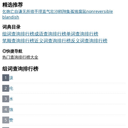
精选推荐
乞
饱
亡
自谦
无所措手
理直气壮
沙鸥翔集
孤雏腐鼠
nonreversible
blandish
词典目录
组词查询排行榜
成语查询排行榜
单词查询排行榜
笔顺查询排行榜
近义词查询排行榜
反义词查询排行榜
◎快捷导航
热门查询排行榜大全
组词查询排行榜
1
汲
2
伦
3
水
4
蚀
5
赞