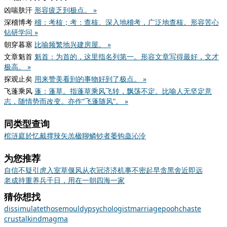
凶喘肤汗
形容疲乏到极点。 »
深稽博考
稽：考核；考：查核。深入地稽考，广泛地查核。形容苦心
钻研学问 »
朝穿暮塞
比喻频繁地兴建房屋。 »
文章魁首
魁首：为首的，这里指名列第一。形容文章写得最好，文才
极高。 »
探观止矣
用来赞美看到的事物好到了极点。 »
飞蓬乘风
蓬：蓬草。指蓬草乘风飞转，飘荡不定。比喻人无坚定意
志，随情势而改变。亦作“飞蓬随风”。 »
同类型查询
棺
涟
庭
於
忆
戴
撑
辣
矢
羔
楹
聊
鳞
钞
者
萎
钩
蛊
沁
泠
为您推荐
自信不疑
引虎入室
草偃风从
衣冠济济
机事不密
起早贪黑
舍近即远
老成持重
养兵千日，用在一朝
四海一家
猜你想找
dissimulate
those
mouldy
psychologist
marriage
pooh
chaste
crustal
kind
magma