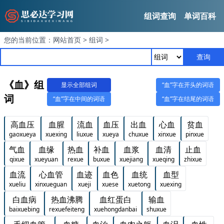
组词查询
单词百科
您的当前位置：
网站首页
>
组词
>
查询
《血》组
显示全部组词
“血”字在开头的词语
词
“血”字在中间的词语
“血”字在结尾的词语
高血压
血腥
流血
血压
出血
心血
贫血
gaoxueya
xuexing
liuxue
xueya
chuxue
xinxue
pinxue
气血
血缘
热血
补血
血浆
血清
止血
qixue
xueyuan
rexue
buxue
xuejiang
xueqing
zhixue
血流
心血管
血迹
血色
血统
血型
xueliu
xinxueguan
xueji
xuese
xuetong
xuexing
白血病
热血沸腾
血红蛋白
输血
baixuebing
rexuefeiteng
xuehongdanbai
shuxue