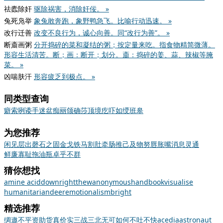
祛蠹除奸
驱除祸害，消除奸佞。 »
兔死凫举
象兔敢奔跑，象野鸭急飞。比喻行动迅速。 »
改行迁善
改变不良行为，诚心向善。同“改行为善”。 »
断齑画粥
分开捣碎的菜和凝结的粥；按定量来吃。指食物精简微薄。
形容生活清苦。断；画：断开；划分。齑：捣碎的姜、蒜、辣椒等腌
菜。 »
凶喘肤汗
形容疲乏到极点。 »
同类型查询
癖
索
咧
诿
手
迷
盆
痴
丽
颌
确
莎
顶
境
疙
吓
如
绶
班
皋
为您推荐
闲见层出
磬石之固
金戈铁马
割肚牵肠
推己及物
努唇胀嘴
消息灵通
鲜廉寡耻
拖油瓶
卓乎不群
猜你想找
amine acid
downright
thew
anonymous
handbook
visualise
humanitarian
deer
emotionalism
bright
精选推荐
绸
遨
不平
资助
货真价实
三战三北
无可如何
不吐不快
acedia
astronaut