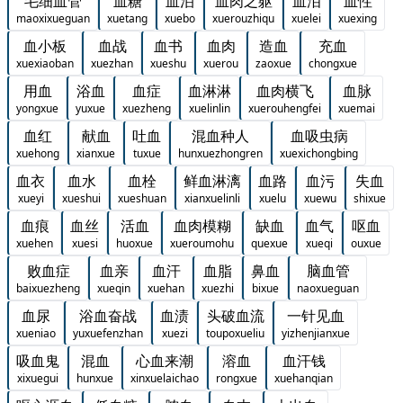
毛细血管
血糖
血泊
血肉之躯
血泪
血性
maoxixueguan
xuetang
xuebo
xuerouzhiqu
xuelei
xuexing
血小板
血战
血书
血肉
造血
充血
xuexiaoban
xuezhan
xueshu
xuerou
zaoxue
chongxue
用血
浴血
血症
血淋淋
血肉横飞
血脉
yongxue
yuxue
xuezheng
xuelinlin
xuerouhengfei
xuemai
血红
献血
吐血
混血种人
血吸虫病
xuehong
xianxue
tuxue
hunxuezhongren
xuexichongbing
血衣
血水
血栓
鲜血淋漓
血路
血污
失血
xueyi
xueshui
xueshuan
xianxuelinli
xuelu
xuewu
shixue
血痕
血丝
活血
血肉模糊
缺血
血气
呕血
xuehen
xuesi
huoxue
xueroumohu
quexue
xueqi
ouxue
败血症
血亲
血汗
血脂
鼻血
脑血管
baixuezheng
xueqin
xuehan
xuezhi
bixue
naoxueguan
血尿
浴血奋战
血渍
头破血流
一针见血
xueniao
yuxuefenzhan
xuezi
toupoxueliu
yizhenjianxue
吸血鬼
混血
心血来潮
溶血
血汗钱
xixuegui
hunxue
xinxuelaichao
rongxue
xuehanqian