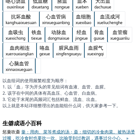
呕心沥血
低血糖
脓血
血本
大出血
ouxinlixue
dixuetang
nongxue
xueben
dachuxue
抗坏血酸
心血管病
血细胞
血流成河
kanghuaixuesuan
xinxueguanbing
xuexibao
xueliuchenghe
血吸虫
铁血
动脉血
经血
骨血
血管瘤
xuexichong
tiexue
dongmaixue
jingxue
guxue
xueguanliu
血肉相连
咯血
腥风血雨
血腥气
xuerouxianglian
gexue
xingfengxueyu
xuexingqi
心脑血管
xinnaoxueguan
以血组词的使用频繁程度为顺序：
1. 以「血」字为开头的常见组词有血液、血管、血腥。
2. 该字在中间的具体有高血压、心血管、白血病。
3. 它处于末尾的高频词汇包括鲜血、流血、出血。
以上就是本站详细整理出的血能组什么词，供大家参考一下。
生僻成语小百科
惩羹吹齑
羹：用肉、菜等煮成的汤；齑：细切的冷食肉菜。被热汤烫
过嘴，吃冷食时也要吹一吹。比喻受到过教训，遇事过分小心。 »