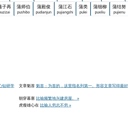
蒲子再
蒲师伯
蒲殿俊
蒲江石
蒲类
蒲细柳
蒲结努
puzizai
pushibo
pudianjun
pujiangshi
pulei
puxiliu
pujienu
心钻研学
文章魁首
魁首：为首的，这里指名列第一。形容文章写得最好
朝穿暮塞
比喻频繁地兴建房屋。 »
虎瘦雄心在
比喻人穷志不穷 »