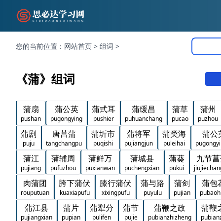
您的当前位置：
网站首页
>
组词
>
《蒲》组词
蒲扇
蒲公英
蒲式耳
蒲缓昌
蒲草
蒲州
pushan
pugongying
pushier
puhuanchang
pucao
puzhou
蒲剧
唐菖蒲
蒲圻市
蒲将军
蒲类海
蒲公
puju
tangchangpu
puqishi
pujiangjun
puleihai
pugongyi
蒲江
蒲辅周
蒲鲜万
蒲城县
蒲葵
九节菖
pujiang
pufuzhou
puxianwan
puchengxian
pukui
jiujiecha
肉蒲团
胯下蒲伏
膝行蒲伏
蒲与路
蒲剑
蒲包
rouputuan
kuaxiapufu
xixingpufu
puyulu
pujian
pubaoh
蒲江县
蒲片
蒲犁分
蒲节
蒲鞭之政
蒲鞭
pujiangxian
pupian
pulifen
pujie
pubianzhizheng
pubian