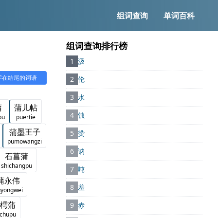
组词查询
单词百科
组词查询排行榜
1
汲
”字在结尾的词语
2
伦
3
水
蒲
蒲儿帖
4
蚀
pu
puertie
蒲墨王子
5
赞
pumowangzi
6
讷
石菖蒲
shichangpu
7
吨
蒲永伟
8
羞
uyongwei
樗蒲
9
赤
chupu