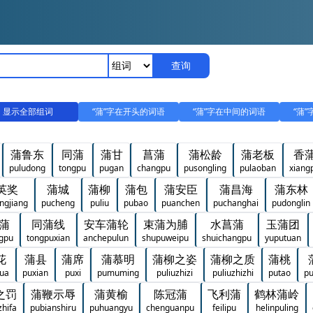
查询
显示全部组词
“蒲”字在开头的词语
“蒲”字在中间的词语
“蒲
蒲鲁东
同蒲
蒲甘
菖蒲
蒲松龄
蒲老板
香
puludong
tongpu
pugan
changpu
pusongling
pulaoban
xiang
英奖
蒲城
蒲柳
蒲包
蒲安臣
蒲昌海
蒲东林
ngjiang
pucheng
puliu
pubao
puanchen
puchanghai
pudonglin
蒲
同蒲线
安车蒲轮
束蒲为脯
水菖蒲
玉蒲团
ngpu
tongpuxian
anchepulun
shupuweipu
shuichangpu
yuputuan
花
蒲县
蒲席
蒲慕明
蒲柳之姿
蒲柳之质
蒲桃
ua
puxian
puxi
pumuming
puliuzhizi
puliuzhizhi
putao
p
之罚
蒲鞭示辱
蒲黄榆
陈冠蒲
飞利蒲
鹤林蒲岭
zhifa
pubianshiru
puhuangyu
chenguanpu
feilipu
helinpuling