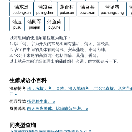
蒲东巡
蒲凌尘
蒲台村
蒲吾县
蒲场巷
pudongxun
pulingchen
putaicun
puwuxian
puchangxiang
蒲速
蒲阿军
蒲鱼荷
pusu
puajun
puyuhe
以蒲组词的使用频繁程度为顺序：
1. 以「蒲」字为开头的常见组词有蒲圻、蒲团、蒲绶昌。
2. 该字在中间的具体有同蒲线、安车蒲轮、束蒲为脯。
3. 它处于末尾的高频词汇包括同蒲、菖蒲、香蒲。
以上就是本站详细整理出的蒲能组什么词，供大家参考一下。
生僻成语小百科
深稽博考
稽：考核；考：查核。深入地稽考，广泛地查核。形容苦
问 »
伺瑕导隙
指寻衅生事。 »
昼警暮巡
白天黑夜警戒。比喻防范严密。 »
同类型查询
巾
匣
断
阉
剂
渍
尹
梳
蕾
轰
蹉
刈
晕
掷
鞠
癖
别
饬
分
号