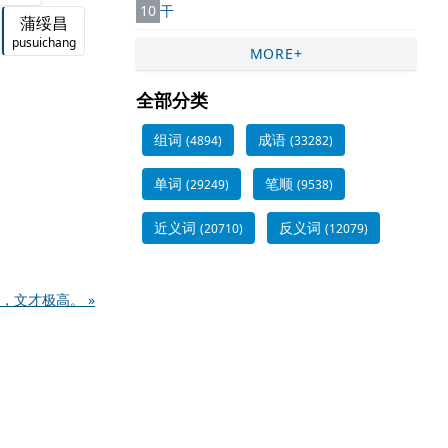
10
干
蒲绥昌
pusuichang
MORE+
全部分类
组词
成语
(4894)
(33282)
单词
笔顺
(29249)
(9538)
近义词
反义词
(20710)
(12079)
，文才极高。 »