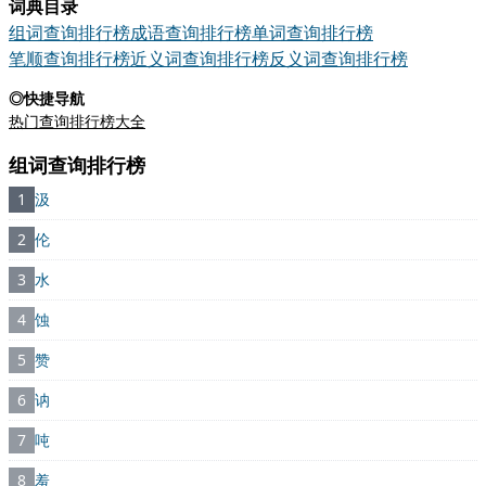
词典目录
组词查询排行榜
成语查询排行榜
单词查询排行榜
笔顺查询排行榜
近义词查询排行榜
反义词查询排行榜
◎快捷导航
热门查询排行榜大全
组词查询排行榜
1
汲
2
伦
3
水
4
蚀
5
赞
6
讷
7
吨
8
羞