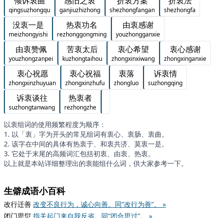
倾诉衷曲
感旧之衷
折衷方案
折衷法
qingsuzhongqu
ganjiuzhizhong
shezhongfangan
shezhongfa
没衷一是
热衷功名
由衷感谢
meizhongyishi
rezhonggongming
youzhongganxie
由衷赞佩
苦衷太后
衷心希望
衷心感谢
youzhongzanpei
kuzhongtaihou
zhongxinxiwang
zhongxinganxie
衷心祝愿
衷心祝福
衷落
诉衷情
zhongxinzhuyuan
zhongxinzhufu
zhongluo
suzhongqing
诉衷谈往
热衷者
suzhongtanwang
rezhongzhe
以衷组词的使用频繁程度为顺序：
1. 以「衷」字为开头的常见组词有衷心、衷肠、衷曲。
2. 该字在中间的具体有热衷于、和衷共济、莫衷一是。
3. 它处于末尾的高频词汇包括初衷、由衷、热衷。
以上就是本站详细整理出的衷能组什么词，供大家参考一下。
生僻成语小百科
改行迁善
改变不良行为，诚心向善。同“改行为善”。 »
闭门思愆
指关起门来自我反省。同“闭合思过”。 »