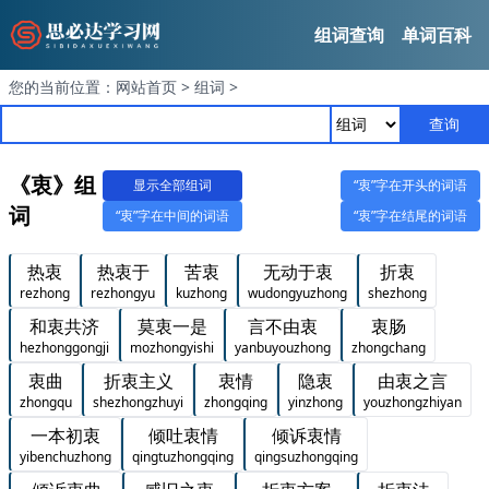
组词查询
单词百科
您的当前位置：
网站首页
>
组词
>
查询
《衷》组
显示全部组词
“衷”字在开头的词语
词
“衷”字在中间的词语
“衷”字在结尾的词语
热衷
热衷于
苦衷
无动于衷
折衷
rezhong
rezhongyu
kuzhong
wudongyuzhong
shezhong
和衷共济
莫衷一是
言不由衷
衷肠
hezhonggongji
mozhongyishi
yanbuyouzhong
zhongchang
衷曲
折衷主义
衷情
隐衷
由衷之言
zhongqu
shezhongzhuyi
zhongqing
yinzhong
youzhongzhiyan
一本初衷
倾吐衷情
倾诉衷情
yibenchuzhong
qingtuzhongqing
qingsuzhongqing