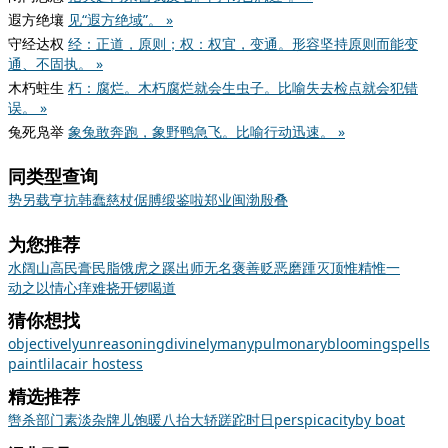
遐方绝壤
见“遐方绝域”。 »
守经达权
经：正道，原则；权：权宜，变通。形容坚持原则而能变
通、不固执。 »
木朽蛀生
朽：腐烂。木朽腐烂就会生虫子。比喻失去检点就会犯错
误。 »
兔死凫举
象兔敢奔跑，象野鸭急飞。比喻行动迅速。 »
同类型查询
势
另
载
亨
抗
韩
蠢
慈
杖
倨
膊
缎
鉴
啦
郑
业
闽
渤
殷
叠
为您推荐
水阔山高
民膏民脂
饿虎之蹊
出师无名
褒善贬恶
磨踵灭顶
惟精惟一
动之以情
心痒难挠
开锣喝道
猜你想找
objectively
unreasoning
divinely
many
pulmonary
blooming
spells
paint
lilac
air hostess
精选推荐
辔
杀
部门
素淡
杂牌儿
饱暖
八抬大轿
蹉跎时日
perspicacity
by boat