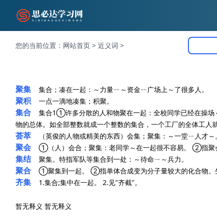
您的当前位置：
网站首页
>
近义词
>
聚集
集合；凑在一起：～力量ㄧ～资金ㄧ广场上～了很多人。
聚积
一点一滴地凑集；积聚。
集合
集合1①许多分散的人和物聚在一起：全校同学已经在操场～了
物的总体。如全部整数就成一个整数的集合，一个工厂的全体工人
荟萃
（英俊的人物或精美的东西）会集；聚集：～一堂ㄧ人才～
聚会
①（人）会合；聚集：老同学～在一起很不容易。 ②指聚
集结
聚集。特指军队等集合到一处：～待命ㄧ～兵力。
聚合
①聚集到一起。 ②指单体合成变为分子量较大的化合物。
齐集
1.集合;集中在一起。 2.见"齐截"。
暂无释义 暂无释义