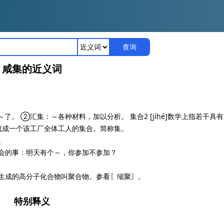
查询
咸集的近义词
。 ②汇集：～各种材料，加以分析。 集合2 [jíhé]数学上指若干具
就成一个该工厂全体工人的集合。简称集。
。
会的事：明天有个～，你参加不参加？
生成的高分子化合物叫聚合物。参看〖缩聚〗。
特别释义