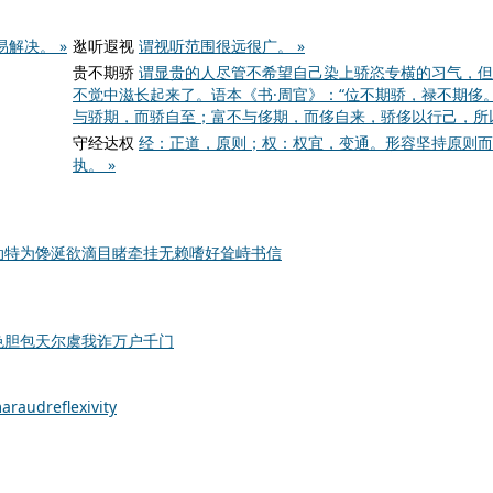
解决。 »
逖听遐视
谓视听范围很远很广。 »
贵不期骄
谓显贵的人尽管不希望自己染上骄恣专横的习气，但
不觉中滋长起来了。语本《书·周官》：“位不期骄，禄不期侈。
与骄期，而骄自至；富不与侈期，而侈自来，骄侈以行己，所以
守经达权
经：正道，原则；权：权宜，变通。形容坚持原则而
执。 »
动
特为
馋涎欲滴
目睹
牵挂
无赖
嗜好
耸峙
书信
色胆包天
尔虞我诈
万户千门
araud
reflexivity