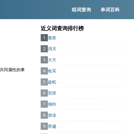
组词查询
单词百科
近义词查询排行榜
1
激发
2
消灭
3
大方
有共同属性的事
4
收买
5
趁机
6
安排
7
倾向
8
游泳
9
穿越