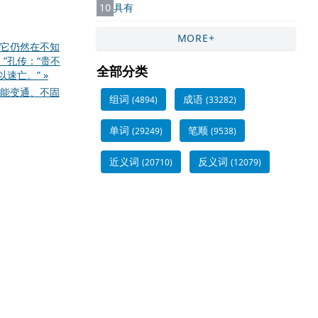
10
具有
MORE+
它仍然在不知
”孔传：“贵不
全部分类
速亡。” »
能变通、不固
组词
成语
(4894)
(33282)
单词
笔顺
(29249)
(9538)
近义词
反义词
(20710)
(12079)