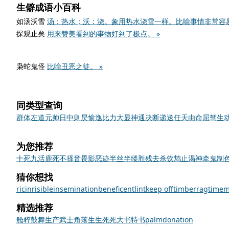
生僻成语小百科
如汤沃雪
汤：热水；沃：浇。象用热水浇雪一样。比喻事情非常容易
探观止矣
用来赞美看到的事物好到了极点。 »
枭蛇鬼怪
比喻丑恶之徒。 »
同类型查询
群体
左道
元帅
日中则昃
愉逸
比力
大显神通
决断
递送
任天由命
屈驾
生
为您推荐
十死九活
鹿死不择音
畏影恶迹
半丝半缕
胜残去杀
饮鸩止渴
神牵鬼制
猜你想找
ricin
risible
insemination
beneficent
lint
keep off
timber
ragtime
m
精选推荐
舱
粹
鼓舞
生产
武士
角落
生生死死
大书特书
palm
donation