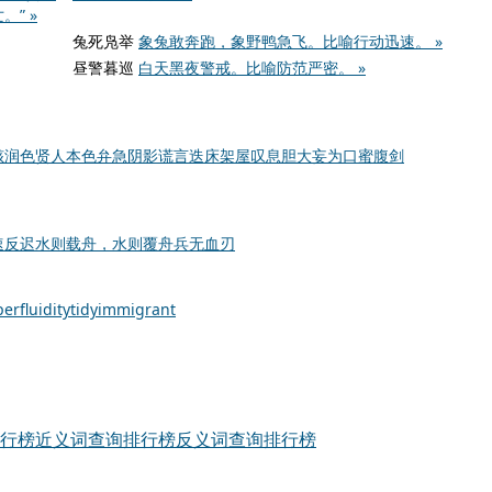
” »
兔死凫举
象兔敢奔跑，象野鸭急飞。比喻行动迅速。 »
昼警暮巡
白天黑夜警戒。比喻防范严密。 »
赅
润色
贤人
本色
弁急
阴影
谎言
迭床架屋
叹息
胆大妄为
口蜜腹剑
速反迟
水则载舟，水则覆舟
兵无血刃
erfluidity
tidy
immigrant
行榜
近义词查询排行榜
反义词查询排行榜