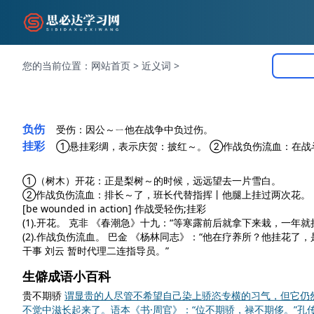
您的当前位置：
网站首页
>
近义词
>
负伤
受伤：因公～ㄧ他在战争中负过伤。
挂彩
①悬挂彩绸，表示庆贺：披红～。 ②作战负伤流血：在战
①（树木）开花：正是梨树～的时候，远远望去一片雪白。
②作战负伤流血：排长～了，班长代替指挥丨他腿上挂过两次花。
[be wounded in action]
作战受轻伤;挂彩
(1).开花。 克非
《春潮急》
十九：“等寒露前后就拿下来栽，一年就
(2).作战负伤流血。 巴金
《杨林同志》
：“他在疗养所？他挂花了，
干事 刘云 暂时代理二连指导员。”
生僻成语小百科
贵不期骄
谓显贵的人尽管不希望自己染上骄恣专横的习气，但它仍
不觉中滋长起来了。语本《书·周官》：“位不期骄，禄不期侈。”孔传