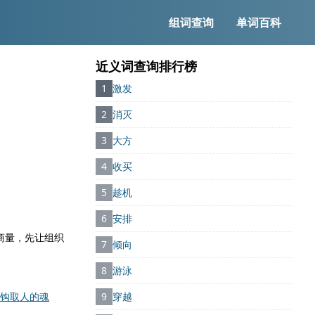
组词查询
单词百科
近义词查询排行榜
1
激发
2
消灭
3
大方
4
收买
5
趁机
6
安排
 商量，先让组织
7
倾向
8
游泳
钩取人的魂
9
穿越