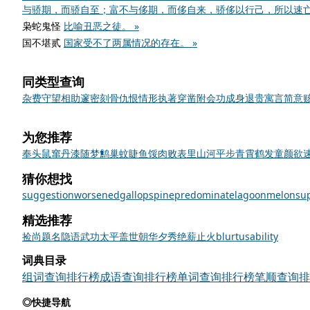
与骄期，而骄自至；富不与侈期，而侈自来，骄侈以行己，所以速亡。
枭蛇鬼怪
比喻丑恶之徒。 »
国不堪贰
国家受不了两属情况的存在。 »
同类型查询
杂费
守望相助
邃密
刻骨仇恨
情形
执著
穿凿附会
功成身退
贵寓
言简意
为您推荐
奉头鼠窜
丹漆随梦
鹪巢蚊睫
鱼馁肉败
表里山河
平步青霄
鹤发童颜
欲
猜你想找
suggestion
worsened
gallop
spine
predominate
lagoon
melon
sup
精选推荐
捡
尚
题名
隐语
武功
太平盖世
朝华夕秀
绝薪止火
blurt
usability
词典目录
组词查询排行榜
成语查询排行榜
单词查询排行榜
笔顺查询排
◎快捷导航