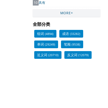
10
具有
MORE+
全部分类
组词
成语
(4894)
(33282)
单词
笔顺
(29249)
(9538)
近义词
反义词
(20710)
(12079)