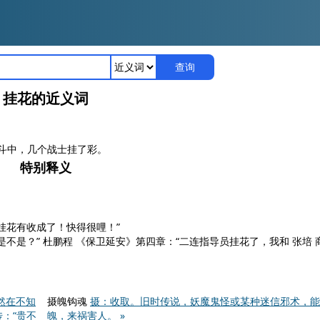
查询
挂花的近义词
斗中，几个战士挂了彩。
特别释义
挂花有收成了！快得很哩！”
是不是？” 杜鹏程
《保卫延安》
第四章：“二连指导员挂花了，我和 张培
然在不知
摄魄钩魂
摄：收取。旧时传说，妖魔鬼怪或某种迷信邪术，能
：“贵不
魄，来祸害人。 »