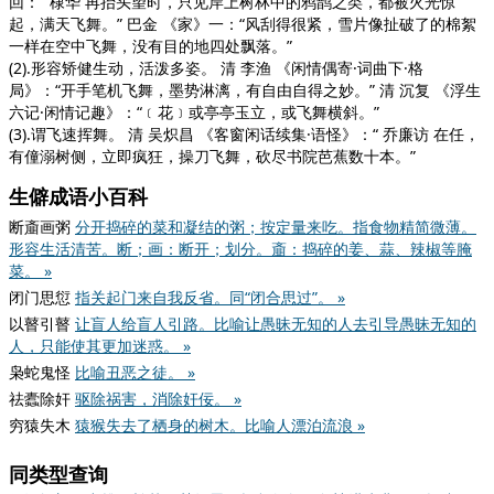
回：“ 棣华 再抬头望时，只见岸上树林中的鸦鹊之类，都被火光惊
起，满天飞舞。” 巴金
《家》
一：“风刮得很紧，雪片像扯破了的棉絮
一样在空中飞舞，没有目的地四处飘落。”
(2).形容矫健生动，活泼多姿。 清 李渔
《闲情偶寄·词曲下·格
局》
：“开手笔机飞舞，墨势淋漓，有自由自得之妙。” 清 沉复
《浮生
六记·闲情记趣》
：“﹝花﹞或亭亭玉立，或飞舞横斜。”
(3).谓飞速挥舞。 清 吴炽昌
《客窗闲话续集·语怪》
：“ 乔廉访 在任，
有僮溺树侧，立即疯狂，操刀飞舞，砍尽书院芭蕉数十本。”
生僻成语小百科
断齑画粥
分开捣碎的菜和凝结的粥；按定量来吃。指食物精简微薄。
形容生活清苦。断；画：断开；划分。齑：捣碎的姜、蒜、辣椒等腌
菜。 »
闭门思愆
指关起门来自我反省。同“闭合思过”。 »
以瞽引瞽
让盲人给盲人引路。比喻让愚昧无知的人去引导愚昧无知的
人，只能使其更加迷惑。 »
枭蛇鬼怪
比喻丑恶之徒。 »
祛蠹除奸
驱除祸害，消除奸佞。 »
穷猿失木
猿猴失去了栖身的树木。比喻人漂泊流浪 »
同类型查询