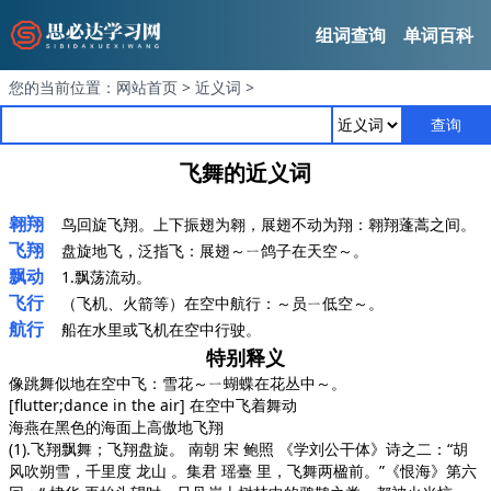
组词查询
单词百科
您的当前位置：
网站首页
>
近义词
>
查询
飞舞的近义词
翱翔
鸟回旋飞翔。上下振翅为翱，展翅不动为翔：翱翔蓬蒿之间。
飞翔
盘旋地飞，泛指飞：展翅～ㄧ鸽子在天空～。
飘动
1.飘荡流动。
飞行
（飞机、火箭等）在空中航行：～员ㄧ低空～。
航行
船在水里或飞机在空中行驶。
特别释义
像跳舞似地在空中飞：雪花～ㄧ蝴蝶在花丛中～。
[flutter;dance in the air] 在空中飞着舞动
海燕在黑色的海面上高傲地飞翔
(1).飞翔飘舞；飞翔盘旋。 南朝 宋 鲍照
《学刘公干体》
诗之二：“胡
风吹朔雪，千里度 龙山 。集君 瑶臺 里，飞舞两楹前。”
《恨海》
第六