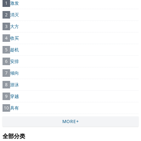
1
激发
2
消灭
3
大方
4
收买
5
趁机
6
安排
7
倾向
8
游泳
9
穿越
10
具有
MORE+
全部分类