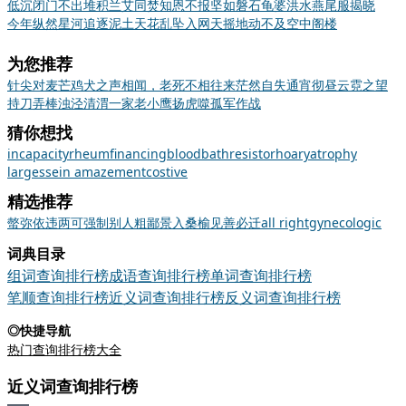
低沉
闭门不出
堆积
兰艾同焚
知恩不报
坚如磐石
龟婆
洪水
燕尾服
揭晓
今年
纵然
星河
追逐
泥土
天花乱坠
入网
天摇地动
不及
空中阁楼
为您推荐
针尖对麦芒
鸡犬之声相闻，老死不相往来
茫然自失
通宵彻昼
云霓之望
持刀弄棒
浊泾清渭
一家老小
鹰扬虎噬
孤军作战
猜你想找
incapacity
rheum
financing
bloodbath
resistor
hoary
atrophy
largesse
in amazement
costive
精选推荐
螫
弥
依违两可
强制
别人
粗鄙
景入桑榆
见善必迁
all right
gynecologic
词典目录
组词查询排行榜
成语查询排行榜
单词查询排行榜
笔顺查询排行榜
近义词查询排行榜
反义词查询排行榜
◎快捷导航
热门查询排行榜大全
近义词查询排行榜