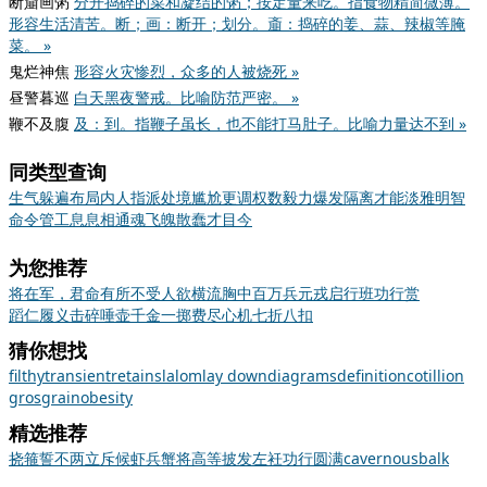
断齑画粥
分开捣碎的菜和凝结的粥；按定量来吃。指食物精简微薄。
形容生活清苦。断；画：断开；划分。齑：捣碎的姜、蒜、辣椒等腌
菜。 »
鬼烂神焦
形容火灾惨烈，众多的人被烧死 »
昼警暮巡
白天黑夜警戒。比喻防范严密。 »
鞭不及腹
及：到。指鞭子虽长，也不能打马肚子。比喻力量达不到 »
同类型查询
生气
躲
遍布
局内人
指派
处境尴尬
更调
权数
毅力
爆发
隔离
才能
淡雅
明智
命令
管工
息息相通
魂飞魄散
蠢才
目今
为您推荐
将在军，君命有所不受
人欲横流
胸中百万兵
元戎启行
班功行赏
蹈仁履义
击碎唾壶
千金一掷
费尽心机
七折八扣
猜你想找
filthy
transient
retain
slalom
lay down
diagrams
definition
cotillion
grosgrain
obesity
精选推荐
挠
箍
誓不两立
斥候
虾兵蟹将
高等
披发左衽
功行圆满
cavernous
balk