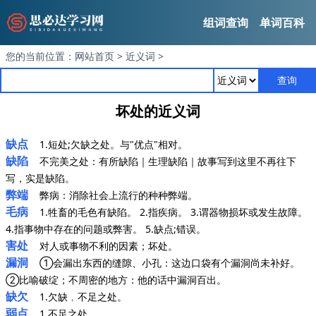
组词查询
单词百科
您的当前位置：
网站首页
>
近义词
>
查询
坏处的近义词
缺点
1.短处;欠缺之处。与"优点"相对。
缺陷
不完美之处：有所缺陷｜生理缺陷｜故事写到这里不再往下
写，实是缺陷。
弊端
弊病：消除社会上流行的种种弊端。
毛病
1.牲畜的毛色有缺陷。 2.指疾病。 3.谓器物损坏或发生故障。
4.指事物中存在的问题或弊害。 5.缺点;错误。
害处
对人或事物不利的因素；坏处。
漏洞
①会漏出东西的缝隙、小孔：这边口袋有个漏洞尚未补好。
②比喻破绽；不周密的地方：他的话中漏洞百出。
缺欠
1.欠缺﹐不足之处。
弱点
1.不足之处。