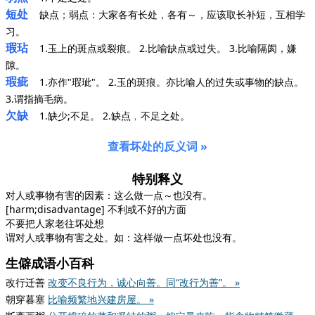
短处
缺点；弱点：大家各有长处，各有～，应该取长补短，互相学
习。
瑕玷
1.玉上的斑点或裂痕。 2.比喻缺点或过失。 3.比喻隔阂，嫌
隙。
瑕疵
1.亦作"瑕玼"。 2.玉的斑痕。亦比喻人的过失或事物的缺点。
3.谓指摘毛病。
欠缺
1.缺少;不足。 2.缺点﹐不足之处。
查看坏处的反义词 »
特别释义
对人或事物有害的因素：这么做一点～也没有。
[harm;disadvantage] 不利或不好的方面
不要把人家老往坏处想
谓对人或事物有害之处。如：这样做一点坏处也没有。
生僻成语小百科
改行迁善
改变不良行为，诚心向善。同“改行为善”。 »
朝穿暮塞
比喻频繁地兴建房屋。 »