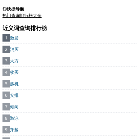
◎快捷导航
热门查询排行榜大全
近义词查询排行榜
1
激发
2
消灭
3
大方
4
收买
5
趁机
6
安排
7
倾向
8
游泳
9
穿越