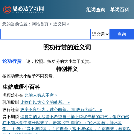
组词查询
单词百科
您的当前位置：
网站首页
>
近义词
>
查询
照功行赏的近义词
论功行赏
论：按照。按功劳的大小给于奖赏。
特别释义
按照功劳大小给予不同奖赏。
生僻成语小百科
虎瘦雄心在
比喻人穷志不穷 »
乳间股脚
比喻自以为安全的处所。 »
改行迁善
改变不良行为，诚心向善。同“改行为善”。 »
贵不期骄
谓显贵的人尽管不希望自己染上骄恣专横的习气，但它仍然
在不知不觉中滋长起来了。语本《书·周官》：“位不期骄，禄不期
侈。”孔传：“贵不与骄期，而骄自至；富不与侈期，而侈自来，骄侈以