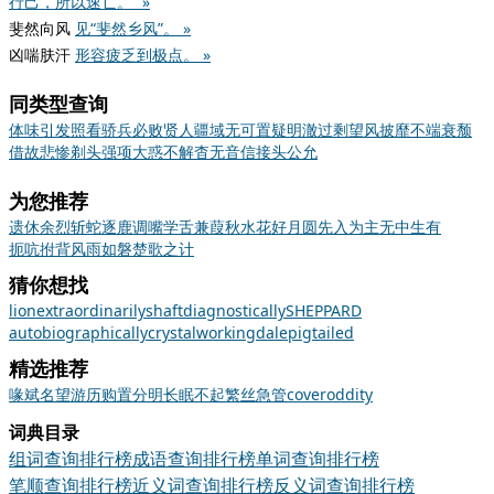
行己，所以速亡。” »
斐然向风
见“斐然乡风”。 »
凶喘肤汗
形容疲乏到极点。 »
同类型查询
体味
引发
照看
骄兵必败
贤人
疆域
无可置疑
明澈
过剩
望风披靡
不端
衰颓
借故
悲惨
剃头
强项
大惑不解
杳无音信
接头
公允
为您推荐
遗休余烈
斩蛇逐鹿
调嘴学舌
兼葭秋水
花好月圆
先入为主
无中生有
扼吭拊背
风雨如磐
楚歌之计
猜你想找
lion
extraordinarily
shaft
diagnostically
SHEPPARD
autobiographically
crystal
working
dale
pigtailed
精选推荐
喙
斌
名望
游历
购置
分明
长眠不起
繁丝急管
cover
oddity
词典目录
组词查询排行榜
成语查询排行榜
单词查询排行榜
笔顺查询排行榜
近义词查询排行榜
反义词查询排行榜