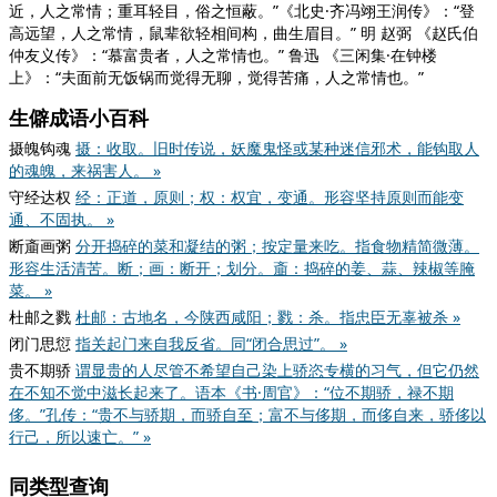
近，人之常情；重耳轻目，俗之恒蔽。”
《北史·齐冯翊王润传》
：“登
高远望，人之常情，鼠辈欲轻相间构，曲生眉目。” 明 赵弼
《赵氏伯
仲友义传》
：“慕富贵者，人之常情也。” 鲁迅
《三闲集·在钟楼
上》
：“夫面前无饭锅而觉得无聊，觉得苦痛，人之常情也。”
生僻成语小百科
摄魄钩魂
摄：收取。旧时传说，妖魔鬼怪或某种迷信邪术，能钩取人
的魂魄，来祸害人。 »
守经达权
经：正道，原则；权：权宜，变通。形容坚持原则而能变
通、不固执。 »
断齑画粥
分开捣碎的菜和凝结的粥；按定量来吃。指食物精简微薄。
形容生活清苦。断；画：断开；划分。齑：捣碎的姜、蒜、辣椒等腌
菜。 »
杜邮之戮
杜邮：古地名，今陕西咸阳；戮：杀。指忠臣无辜被杀 »
闭门思愆
指关起门来自我反省。同“闭合思过”。 »
贵不期骄
谓显贵的人尽管不希望自己染上骄恣专横的习气，但它仍然
在不知不觉中滋长起来了。语本《书·周官》：“位不期骄，禄不期
侈。”孔传：“贵不与骄期，而骄自至；富不与侈期，而侈自来，骄侈以
行己，所以速亡。” »
同类型查询