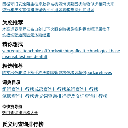
因循守旧
安逸
陌生
彼岸
差异
名扬四海
凋蔽
围拢
如狼似虎
相同
大宗
弹冠相庆
文言
偏袒
虔诚
热乎乎
退席
嘉奖
坚持到底
迎风
为您推荐
才高运蹇
星罗云布
自刽以下
火眼金睛
顿足椎胸
吞言咽理
屎盆子
铁板铜弦
遁阴匿景
沐雨经霜
猜你想找
yen
requisition
choke off
frock
witching
afloat
technological base
insensible
stone deaf
tilt
精选推荐
啄
支
出色
犯得上
额手称庆
吹嘘
蠖屈求伸
移风革俗
parka
relieves
词典目录
组词查询排行榜
成语查询排行榜
单词查询排行榜
笔顺查询排行榜
近义词查询排行榜
反义词查询排行榜
◎快捷导航
热门查询排行榜大全
反义词查询排行榜