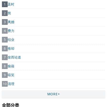
1
及时
2
简
3
离婚
4
费力
5
结业
6
推却
7
坐而论道
8
狼藉
9
嘻笑
10
清理
MORE+
全部分类