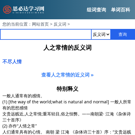
组词查询
单词百科
您的当前位置：
网站首页
>
反义词
>
查询
人之常情的反义词
不尽人情
查看人之常情的近义词 »
特别释义
一般人通常有的感情。
(1) [the way of the world;what is natural and normal] 一般人所常
有的思想感情
文贵远贱近,人之常情;重耳轻目,俗之恒弊。——南朝梁· 江淹
《杂体诗
三十首序》
(2) 亦作“人情之常”
人们通常具有的心情。 南朝 梁 江淹
《杂体诗三十首》
序：“文贵远贱