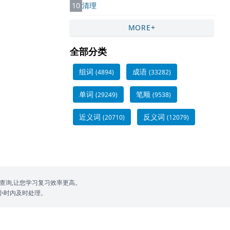
10
清理
MORE+
全部分类
组词
成语
(4894)
(33282)
单词
笔顺
(29249)
(9538)
近义词
反义词
(20710)
(12079)
查询,让您学习复习效率更高。
24小时内及时处理。