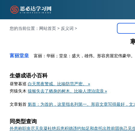
您的当前位置：
网站首页
>
反义词
>
富丽堂皇
富丽：华丽；堂皇：盛大，雄伟。形容房屋宏伟豪华。
生僻成语小百科
昼警暮巡
白天黑夜警戒。比喻防范严密。 »
穷猿失木
猿猴失去了栖身的树木。比喻人漂泊流浪 »
文章魁首
魁首：为首的，这里指名列第一。形容文章写得最好，文才
同类型查询
外患
称职
丧尽天良
凝
杜绝后患
积德
违约
知足
和盘托出
胜
前
固执己见