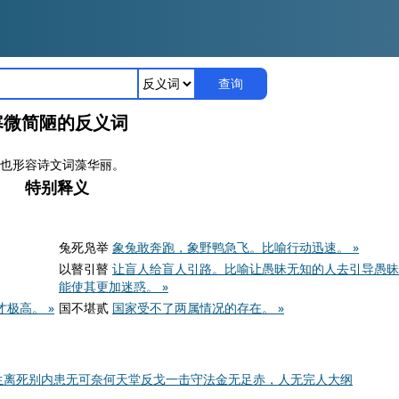
查询
寒微简陋的反义词
也形容诗文词藻华丽。
特别释义
兔死凫举
象兔敢奔跑，象野鸭急飞。比喻行动迅速。 »
以瞽引瞽
让盲人给盲人引路。比喻让愚昧无知的人去引导愚昧
能使其更加迷惑。 »
极高。 »
国不堪贰
国家受不了两属情况的存在。 »
生离死别
内患
无可奈何
天堂
反戈一击
守法
金无足赤，人无完人
大纲