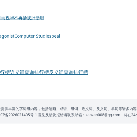
目而视
华不再扬
披肝沥胆
agonist
Computer Studies
peal
行榜
近义词查询排行榜
反义词查询排行榜
网为您提供丰富的字词组内容，包括笔顺、成语、组词、近义词、反义词、单词等诸多内容
P备2026021405号-1
意见反馈及报错请联系邮箱：zaozao008@qq.com，将在