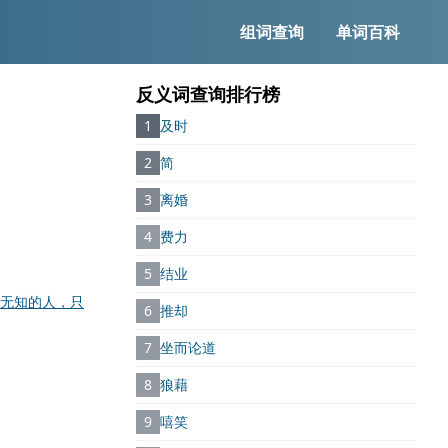
组词查询
单词百科
反义词查询排行榜
1
及时
2
简
3
离婚
4
费力
5
结业
无知的人，只
6
推却
7
坐而论道
8
狼藉
9
嘻笑