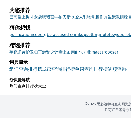
为您推荐
巴高望上
男才女貌
取诸宫中
抽刀断水
爱人利物
拿腔作调
生聚教训
瞠
猜你想找
purification
iceberg
be accused of
jink
upsetting
not
blowjob
prot
精选推荐
芋
宛
诵读
护卫
归正
黔驴之计
亲上加亲
血气方壮
maestro
poser
词典目录
组词查询排行榜
成语查询排行榜
单词查询排行榜
笔顺查询排
◎快捷导航
热门查询排行榜大全
©2026 思必达学习查询
许可证备案号:沪IC