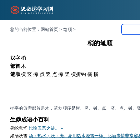
您的当前位置：
网站首页
>
笔顺
>
梢的笔顺
汉字
梢
部首
木
笔顺
横 竖 撇 点 竖 点 撇 竖 横折钩 横 横
梢字的偏旁部首是木，笔划顺序是横、竖、撇、点、竖、点、撇、
生僻成语小百科
枭蛇鬼怪
比喻丑恶之徒。 »
如汤沃雪
汤：热水；沃：浇。象用热水浇雪一样。比喻事情非常容易