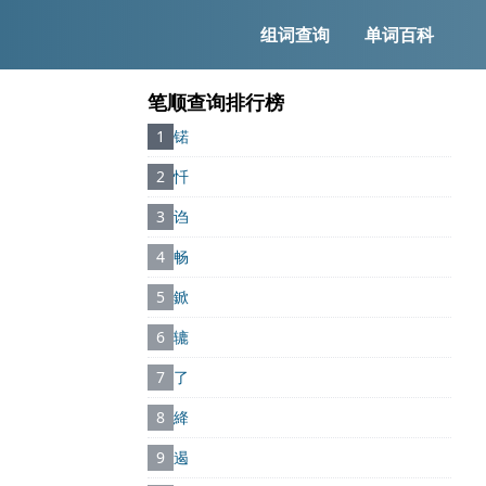
组词查询
单词百科
笔顺查询排行榜
1
锘
2
忏
3
诌
4
畅
5
鍁
6
辘
7
了
8
絳
9
遏