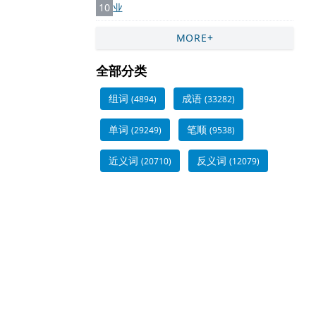
10
业
MORE+
全部分类
组词
成语
(4894)
(33282)
单词
笔顺
(29249)
(9538)
近义词
反义词
(20710)
(12079)