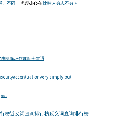
通、不固
虎瘦雄心在
比喻人穷志不穷 »
得糊涂
逢场作趣
融会贯通
scuity
accentuation
very simply put
gast
行榜
近义词查询排行榜
反义词查询排行榜