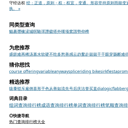
守经达权
经：正道，原则；权：权宜，变通。形容坚持原则而能变
执。 »
同类型查询
貓
裹
谮
橡
滻
城
暝
駱
诨
譖
鼗
搭
外
嘆
项
窝
譭
勢
仰
榫
为您推荐
盛筵难再
稀汤寡水
软硬不吃
多愁善感
云趋鹜赴
兢兢干干
眼穿肠断
难
猜你想找
course offering
variable
anyway
splice
riding bikes
irk
fiesta
promi
精选推荐
咳
黍
驳斥
雇佣
喜形于色
从善如流
先号后庆
沽誉买直
dialogic
flabber
词典目录
组词查询排行榜
成语查询排行榜
单词查询排行榜
笔顺查询排
◎快捷导航
热门查询排行榜大全