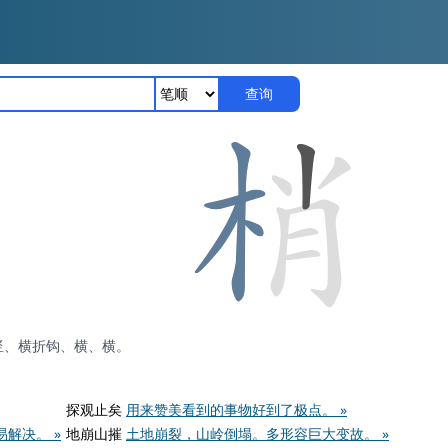
查询
竖、横折钩、横、横。
探观止矣
用来赞美看到的事物好到了极点。 »
解决。 »
地崩山摧
土地崩裂，山岭倒塌。多形容巨大变故。 »