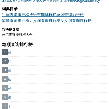
泪
哦
亲属
岔路
隔热
明火执杖
改玉改步
斩木揭竿
ideological
fantasy
词典目录
组词查询排行榜
成语查询排行榜
单词查询排行榜
笔顺查询排行榜
近义词查询排行榜
反义词查询排行榜
◎快捷导航
热门查询排行榜大全
笔顺查询排行榜
1
锘
2
忏
3
诌
4
畅
5
鍁
6
辘
7
了