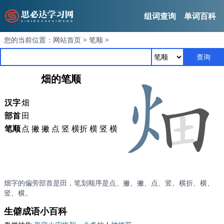
组词查询
单词百科
您的当前位置：
网站首页
>
笔顺
>
查询
畑的笔顺
汉字
畑
部首
田
笔顺
点 撇 撇 点 竖 横折 横 竖 横
畑字的偏旁部首是田，笔划顺序是点、撇、撇、点、竖、横折、横、
竖、横。
生僻成语小百科