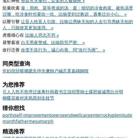
鬼烂神焦
形容火灾惨烈，众多的人被烧死 »
惩羹吹齑
羹：用肉、菜等煮成的汤；齑：细切的冷食肉菜。被热汤烫
过嘴，吃冷食时也要吹一吹。比喻受到过教训，遇事过分小心。 »
以瞽引瞽
让盲人给盲人引路。比喻让愚昧无知的人去引导愚昧无知的
人，只能使其更加迷惑。 »
虎瘦雄心在
比喻人穷志不穷 »
昼警暮巡
白天黑夜警戒。比喻防范严密。 »
改行迁善
改变不良行为，诚心向善。同“改行为善”。 »
同类型查询
圻
妇
捏
斦
獾
揶
臆
先
停
沧
虜
師
户
緘
爪
寞
裊
鵒
餬
惺
为您推荐
引人入胜
不曾序过
迷离扑朔
着书立说
招贤纳士
露胆披诚
黑白分明
柳暖花春
对床风雨
别生枝节
猜你想找
portly
self-improvement
overseen
dwell
carpenter
rocky
plenitude
month
father
mesomorph
精选推荐